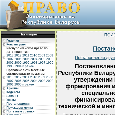
Навигация
ПОИ
Главная
Конституция
Постан
Республиканское право по
дате принятия
2013
2012
2011
2010
2009
2008
Постановления друг
2007
2006
2005
2004
2003
2002
2001
2000
1999
1998
1997
1996
Постановлен
1995
1994 и ранее
Правовые акты местных
Республики Беларус
органов власти по датам
2013
2012
2011
2010
2009
2008
утверждении 
2007
2006
2005
2004
2003
2002
2001
2000 и ранее
формирования и
Архивы
специально
Кодексы
Законы
финансирован
Указы
Постановления
технической и инн
Поиск документа
Полезные ссылки