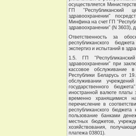
осуществляется Министерст
ГП "Республиканский 
здравоохранении" посредс
Минфина на счет ГП "Республ
здравоохранении" (N 3603), 
Ответственность за обос
республиканского бюджет
экспертиз и испытаний в здр
1.5. ГП "Республиканск
здравоохранении" при закл
кассовое обслуживание в
Республики Беларусь от 19.
обслуживании учреждений
государственного бюджет
иностранной валюте платы 
временно хранящимися на
перечисление в соответств
республиканского бюджета 
пользование банками дене
местных бюджетов, учрежде
хозяйствования, получающ
платежа 03801).