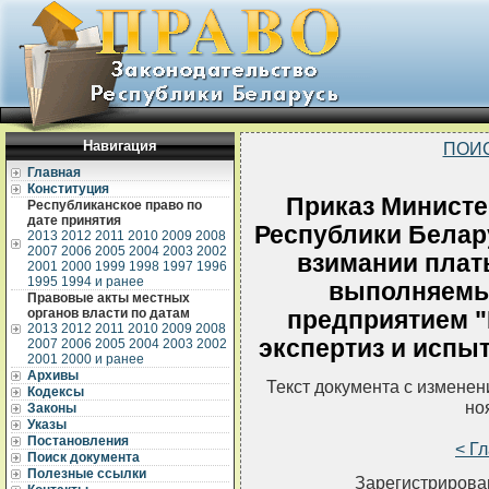
Навигация
ПОИ
Главная
Конституция
Приказ Министе
Республиканское право по
дате принятия
Республики Белару
2013
2012
2011
2010
2009
2008
2007
2006
2005
2004
2003
2002
взимании платы
2001
2000
1999
1998
1997
1996
1995
1994 и ранее
выполняемы
Правовые акты местных
органов власти по датам
предприятием "
2013
2012
2011
2010
2009
2008
экспертиз и испы
2007
2006
2005
2004
2003
2002
2001
2000 и ранее
Архивы
Текст документа с измене
Кодексы
но
Законы
Указы
Постановления
< Г
Поиск документа
Полезные ссылки
Зарегистрирован