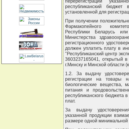
перерегистрации указан
республиканский бюджет 
установленной для регистрац
При получении положительн
Фармакопейного комитет
Республики Беларусь или
Министерства здравоохран
регистрационного удостове
должен уплатить плату в и
"Республиканский центр эксп
3603237165041, открытый в
г.Минску и Минской области (к
1.2. За выдачу удостовере
регистрации на товары н
биологические вещества, м
питания и продовольстве
республиканского бюджета 
плат.
За выдачу удостоверени
указанной продукции взима
размере одной минимальной 