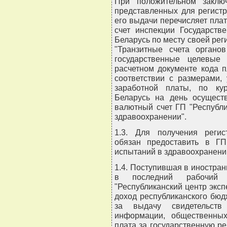
При положительном заклю
представленных для регист
его выдачи перечисляет пла
счет инспекции Государств
Беларусь по месту своей рег
"Транзитные счета орган
государственные целевые
расчетном документе кода 
соответствии с размерами,
заработной платы, по ку
Беларусь на день осущест
валютный счет ГП "Республи
здравоохранении".
1.3. Для получения регис
обязан предоставить в ГП
испытаний в здравоохранении
1.4. Поступившая в иностран
в последний рабочий 
"Республиканский центр эксп
доход республиканского бюд
за выдачу свидетельств
информации, общественных
плата за государственную ре