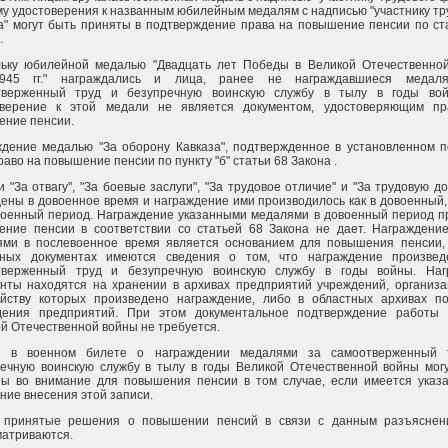
у удостоверения к названным юбилейным медалям с надписью "участнику тр
" могут быть приняты в подтверждение права на повышение пенсии по ст
.
льку юбилейной медалью "Двадцать лет Победы в Великой Отечественно
1945 гг." награждались и лица, ранее не награждавшиеся медал
тверженный труд и безупречную воинскую службу в тылу в годы вой
оверение к этой медали не является документом, удостоверяющим пр
ение пенсии.
дение медалью "За оборону Кавказа", подтвержденное в установленном п
раво на повышение пенсии по пункту "б" статьи 68 Закона .
 "За отвагу", "За боевые заслуги", "За трудовое отличие" и "За трудовую до
ены в довоенное время и награждение ими производилось как в довоенный, 
оенный период. Награждение указанными медалями в довоенный период п
ение пенсии в соответствии со статьей 68 Закона не дает. Награждени
ями в послевоенное время является основанием для повышения пенсии,
дных документах имеются сведения о том, что награждение произвед
тверженный труд и безупречную воинскую службу в годы войны. Наг
нты находятся на хранении в архивах предприятий учреждений, организа
айству которых произведено награждение, либо в областных архивах п
дения предприятий. При этом документальное подтверждение работы 
й Отечественной войны не требуется.
и в военном билете о награждении медалями за самоотверженный 
ечную воинскую службу в тылу в годы Великой Отечественной войны мог
ты во внимание для повышения пенсии в том случае, если имеется указ
ние внесения этой записи.
 принятые решения о повышении пенсий в связи с данным разъяснен
атриваются.