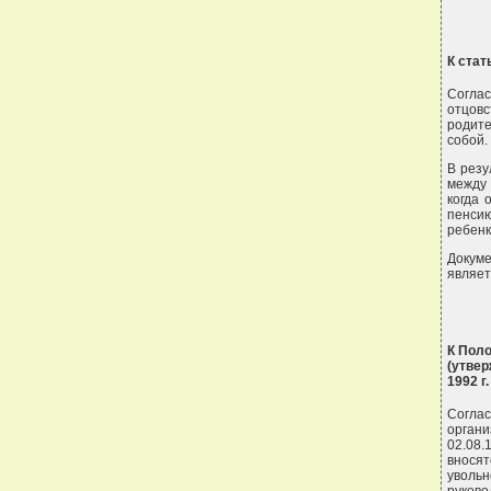
К стат
Согла
отцовс
родите
собой.
В резу
между 
когда 
пенсию
ребенк
Докум
являет
К Поло
(утве
1992 г.
Соглас
орган
02.08.
внося
увольн