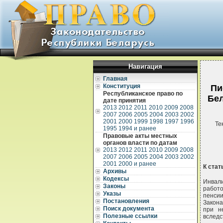
Навигация
Главная
Конституция
Пи
Республиканское право по
Бел
дате принятия
2013
2012
2011
2010
2009
2008
2007
2006
2005
2004
2003
2002
2001
2000
1999
1998
1997
1996
Те
1995
1994 и ранее
Правовые акты местных
органов власти по датам
2013
2012
2011
2010
2009
2008
2007
2006
2005
2004
2003
2002
2001
2000 и ранее
К стат
Архивы
Кодексы
Инвали
Законы
работо
Указы
пенсии
Постановления
Закона
Поиск документа
при н
Полезные ссылки
вследс