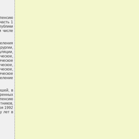
 пенсию
часть 1
публики
м числе
деления
рургии,
уляции,
ческое,
ическое
ческое,
ческое,
ическое
деление
ршей, в
тренных
 пенсию
тников,
ря 1992
у лет в