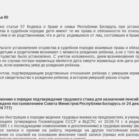
ье 80
сно статье 57 Кодекса о браке и семье Республики Беларусь при устан
тва в судебном порядке дети имеют те же права и обязанности по отно
лям и их родственникам, что и дети, родившиеся от лиц, состоявших в брак
льтате установления отцовства в судебном порядке взаимные права и обяз
детьми и родителями возникают с момента рождения ребенка, а не с того в
отцовство было установлено. С учетом изложенного, днем возникновения п
 по случаю потери кормильца является дата смерти кормильца или дата р
а, если кормилец умер до рождения ребенка.
ентом, подтверждающим родственные отношения ребенка с умершим корм
ся свидетельство о рождении ребенка, в котором умерший указан отцом.
жению о порядке подтверждения трудового стажа для назначения пенсий
рждено постановлением Совета Министров Республики Беларусь от 24 дек
 N 777)
но Инструкции о порядке ведения трудовых книжек на предприятиях, в учреж
изациях (утверждена Госкомтрудом СССР и ВЦСПС от 20.06.74 г. в реда
1985 г. с последующими изменениями и дополнениями) в трудовую книжку (в
тся записи о приеме на работу, переводе на другую постоянную раб
ении со ссылкой на основание внесения такой записи (приказ или распо