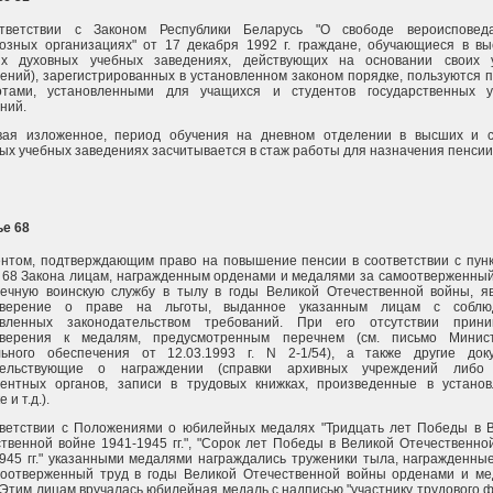
тветствии с Законом Республики Беларусь "О свободе вероисповед
озных организациях" от 17 декабря 1992 г. граждане, обучающиеся в в
их духовных учебных заведениях, действующих на основании своих у
ений), зарегистрированных в установленном законом порядке, пользуются 
отами, установленными для учащихся и студентов государственных у
ний.
вая изложенное, период обучения на дневном отделении в высших и 
ых учебных заведениях засчитывается в стаж работы для назначения пенсии
ье 68
нтом, подтверждающим право на повышение пенсии в соответствии с пунк
 68 Закона лицам, награжденным орденами и медалями за самоотверженный
речную воинскую службу в тылу в годы Великой Отечественной войны, я
оверение о праве на льготы, выданное указанным лицам с соблю
овленных законодательством требований. При его отсутствии прини
оверения к медалям, предусмотренным перечнем (см. письмо Минист
льного обеспечения от 12.03.1993 г. N 2-1/54), а также другие док
тельствующие о награждении (справки архивных учреждений либо 
тентных органов, записи в трудовых книжках, произведенные в устано
 и т.д.).
тветствии с Положениями о юбилейных медалях "Тридцать лет Победы в 
твенной войне 1941-1945 гг.", "Сорок лет Победы в Великой Отечественно
945 гг." указанными медалями награждались труженики тыла, награжденны
моотверженный труд в годы Великой Отечественной войны орденами и м
Этим лицам вручалась юбилейная медаль с надписью "участнику трудового ф