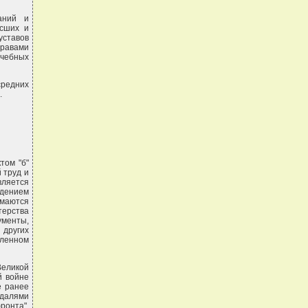
аний и
ысших и
ставов
правами
чебных
средних
.
том "б"
 труд и
вляется
дением
маются
ерства
ументы,
других
вленном
Великой
й войне
е ранее
едалями
ронта".