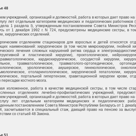
ье 48
ем учреждений, организаций и должностей, работа в которых дает право на
лугу лет отдельным категориям медицинских и педагогических работников (
дела 1 раздела I), утвержденным постановлением Совета Министров Рес
сь от 1 декабря 1992 г. N 724, предусмотрены медицинские сестры, в то
е, хирургических отделений.
ургическим отделениям стационаров для взрослых и детей относятся от
щих наименований: хирургическое (в том числе микрохирургии, гнойной хи
ического лечения сложных нарушений ритма сердца и электрокардиостим
труктивной и пластической хирургии), проктологическое, нейрохирурги
равматологическое, кардиохирургическое, сосудистой хирургии, хирург
альное, травматологическое, травматолого-ортопедическое, ортопеди
тологическое, урологическое, акушерское, гинекологическое, онкологи
мологическое, отоларингологическое, хирургической гепатологии, хирург
огическое, портальной гипертензии, гравитационной хирургии крови, от
) пересадки костного мозга.
ая изложенное, работа в качестве медицинской сестры, в том числе ста
исленных отделениях лечебно-профилактических учреждений, предусмо
ем учреждений, организаций и должностей, работа в которых дает право на
слугу лет отдельным категориям медицинских и педагогических рабо
денным постановлением Совета Министров Республики Беларусь от 1 декаб
24, засчитывается в специальный стаж, дающий право на пенсию за выслуг
тствии со статьей 48 Закона.
ье 51