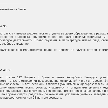
----------------------
дальнейшем - Закон
ье 35
истратура - вторая академическая ступень высшего образования, в рамках 
твляется подготовка, ориентированная на научно-исследовательскую и 
гическую деятельность. Право обучения в магистратуре имеют лица, око
 учебное заведение.
 обучающиеся в магистратуре, права на пенсию по случаю потери корми
ье 40, 35
сно статье 112 Кодекса о браке и семье Республики Беларусь усыно
ается только в отношении несовершеннолетних детей и в их интересах. Эт
шие возраста 18 лет, если они являются учащимися общеобразовательны
ссионально-технических училищ, учащимися и студентами дневных от
х специальных и высших учебных заведений, имеют право на назначение и 
 по случаю смерти родителей до окончания указанных учебных заведений
чем до достижения ими 23-летнего возраста.