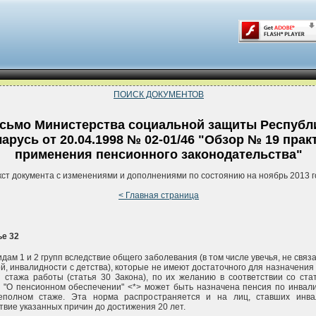
ПОИСК ДОКУМЕНТОВ
сьмо Министерства социальной защиты Республ
арусь от 20.04.1998 № 02-01/46 "Обзор № 19 прак
применения пенсионного законодательства"
кст документа с изменениями и дополнениями по состоянию на ноябрь 2013 г
< Главная страница
ье 32
дам 1 и 2 групп вследствие общего заболевания (в том числе увечья, не связа
й, инвалидности с детства), которые не имеют достаточного для назначения
 стажа работы (статья 30 Закона), по их желанию в соответствии со ста
 "О пенсионном обеспечении" <*> может быть назначена пенсия по инвал
еполном стаже. Эта норма распространяется и на лиц, ставших инва
твие указанных причин до достижения 20 лет.