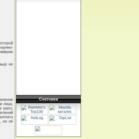
которой
научно-
нчившие
льца не
Счетчики
вление
и лица,
х школ,
делений
выплату
, но не