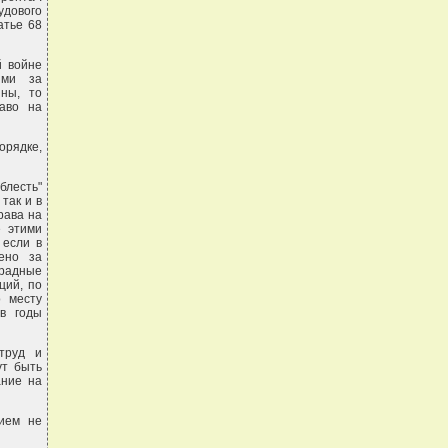
удового
атье 68
й войне
ями за
ны, то
аво на
орядке,
блесть"
так и в
рава на
е этими
 если в
ено за
радные
ций, по
о месту
в годы
труд и
ут быть
ание на
ием не