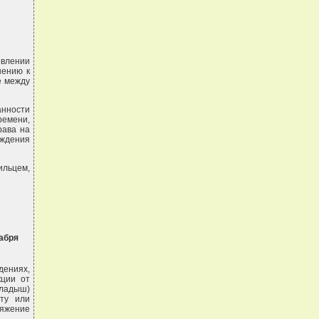
овлении
шению к
е между
анности
ремени,
рава на
ождения
ильцем,
абря
дениях,
кции от
кладыш)
оту или
ряжение