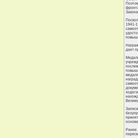
Поэтом
фронта
Закона
Поско
1941-
самоо
удост
повыш
Награж
дает п
Медали
учрежд
послев
повыш
медал
награ
самоо
докуме
ходат
нахож
Велико
Запис
безупр
приня
основа
Ранее
пересм