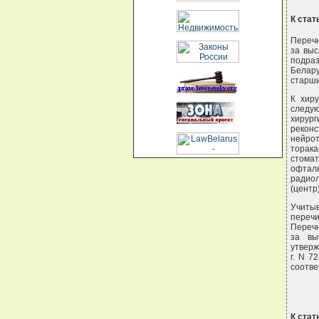
К стат
Перечн
за выс
подраз
Белару
старши
К хир
следую
хирург
реконс
нейрот
торак
стома
офталь
радиол
(центр
Учитыв
переч
Перечн
за вы
утверж
г. N 7
соотве
К стат