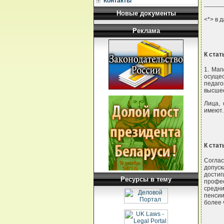
Контакты
----------
Новые документы
<*> в 
Реклама
К стат
1. Маг
осущес
педаго
высшее
Лица,
имеют.
К стат
Согла
допуск
достиг
Ресурсы в тему
профе
средни
пенсии
более 