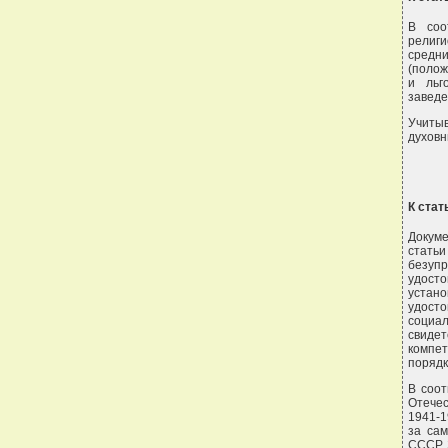
В соо
религи
средн
(полож
и льг
заведе
Учиты
духовн
К стат
Докуме
статьи
безуп
удост
устан
удост
социа
свиде
компе
порядке
В соо
Отечес
1941-1
за са
СССР. 