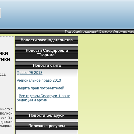
Под общей редакцией Валерия Левоневского
Новости законодательства
Новости Спецпроекта
ики
"Тюрьма"
тики
Новости сайта
Право РБ 2013
ода
Региональное право 2013
Защита прав потребителей
-
Все кодексы Беларуси. Новые
редакции и архив
нного с
 полной
Новости Беларуси
тьей 32
идности
Полезные ресурсы
лидами