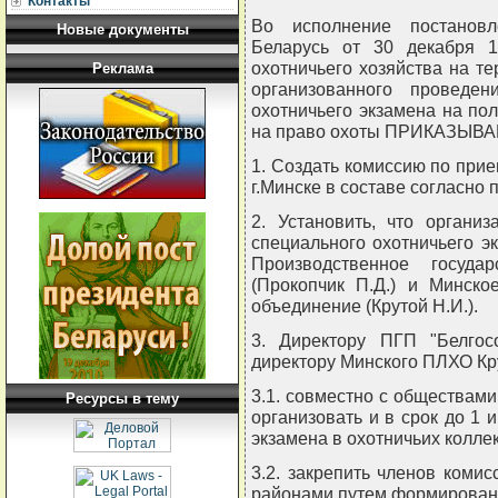
Контакты
Во исполнение постановл
Новые документы
Беларусь от 30 декабря 
охотничьего хозяйства на те
Реклама
организованного проведе
охотничьего экзамена на по
на право охоты ПРИКАЗЫВА
1. Создать комиссию по прие
г.Минске в составе согласно
2. Установить, что органи
специального охотничьего э
Производственное государ
(Прокопчик П.Д.) и Минско
объединение (Крутой Н.И.).
3. Директору ПГП "Белгосо
директору Минского ПЛХО Кру
3.1. совместно с обществам
Ресурсы в тему
организовать и в срок до 1 
экзамена в охотничьих коллек
3.2. закрепить членов коми
районами путем формирован