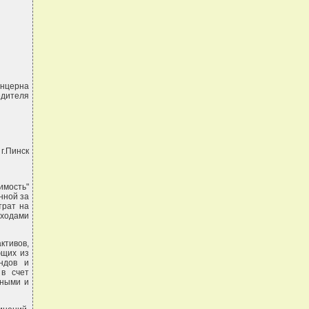
нцерна
едителя
 г.Пинск
имость"
нной за
трат на
сходами
тивов,
ющих из
ндов и
в счет
нными и