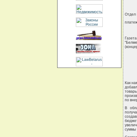
Отдел 
плате
Газет
"Белме
(конце
Как на
добавл
товары
произв
по вн
В обл
получа
созда
бюдже
увелич
суммы 