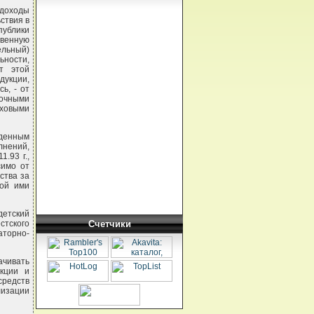
 доходы
ствия в
публики
венную
ельный)
ьности,
т этой
дукции,
ь, - от
почными
аховыми
денным
лнений,
.93 г.,
симо от
ства за
ной ими
детский
Счетчики
стского
торно-
ачивать
укции и
средств
лизации