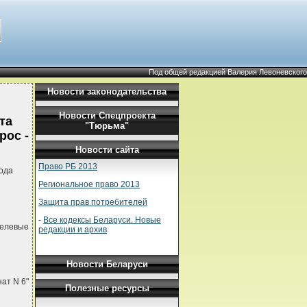
Под общей редакцией Валерия Левоневского
Новости законодательства
Новости Спецпроекта
та
"Тюрьма"
рос -
Новости сайта
Право РБ 2013
ода
Региональное право 2013
Защита прав потребителей
-
Все кодексы Беларуси. Новые
целевые
редакции и архив
Новости Беларуси
ат N 6"
Полезные ресурсы