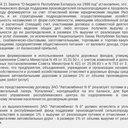
й 21 Закона "О бюджете Республики Беларусь на 1998 год" установлено, что
ликанского фонда поддержки производителей сельхозпродукции и продоволь
году формируются за счет отчислений всеми юридическими лицами Рес
усь и их структурными подразделениями, осуществляющими хозяйст
ьность независимо от форм собственности, имеющими обособленный (отд
 и расчетный (текущий) счет, участниками договора о совместной деятел
ым поручено ведение общих дел либо которые получили выручку о
льности до ее распределения, в размере 1% выручки от реализации про
и услуг (банками, за исключением Национального банка Республики Беларус
, снабженческо-сбытовыми, заготовительными, торговыми и торгово-заку
зациями, предприятиями общественного питания - от валового дохода, стр
зациями - от балансовой прибыли).
ком формирования и использования средств дорожных фондов, утверж
овлением Совета Министров N 49 от 31.01.92 г., с учетом изменений и допо
ных постановлениями Совета Министров N 421 от 25.06.93 г. и N 753 от 3.11
лено, что предприятия, объединения, учреждения и организации незави
обственности и условий хозяйствования отчисляют в дорожные фонды сред
ование автомобильными дорогами в размере 1% от объема произведен
ции, работ (услуг).
но представленному договору ЗАО "Автокомбинат N 6" реализует путевки в 
овительный лагерь "Купалинка", находящийся на его балансе, для Бре
тного управления республиканского центра по оздоровлению и сана
ному лечению населения по договорным ценам.
я из вышеизложенного ЗАО "Автокомбинат N 6" должен исчислять и упл
ления в республиканский фонд поддержки производителей сельхозпрод
ольствия в размере 1% с выручки от реализации путевок и отчисления 
вателями автомобильных дорог - в размере 1% от объема выручки от реа
к.