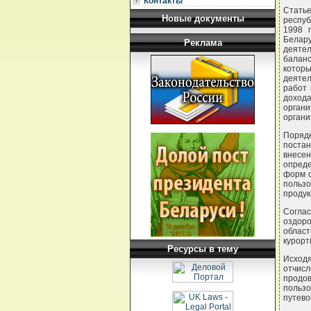
Контакты
Статье
Новые документы
респуб
1998 
Белар
Реклама
деятел
баланс
котор
деяте
работ 
дохода
органи
органи
Поряд
постан
внесен
опреде
форм с
польз
продук
Соглас
оздор
облас
курорт
Ресурсы в тему
Исход
отчис
продов
пользо
путево