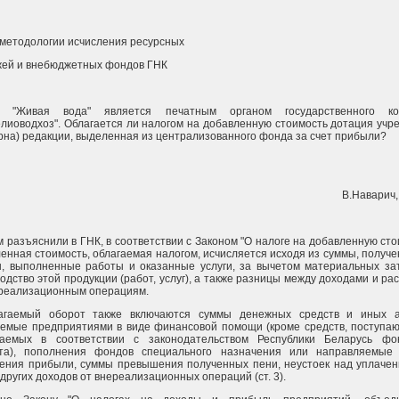
методологии исчисления ресурсных
жей и внебюджетных фондов ГНК
а "Живая вода" является печатным органом государственного ко
лиоводхоз". Облагается ли налогом на добавленную стоимость дотация учр
рна) редакции, выделенная из централизованного фонда за счет прибыли?
В.Наварич,
м разъяснили в ГНК, в соответствии с Законом "О налоге на добавленную сто
енная стоимость, облагаемая налогом, исчисляется исходя из суммы, получе
, выполненные работы и оказанные услуги, за вычетом материальных за
одство этой продукции (работ, услуг), а также разницы между доходами и ра
ереализационным операциям.
агаемый оборот также включаются суммы денежных средств и иных ак
емые предприятиями в виде финансовой помощи (кроме средств, поступа
ваемых в соответствии с законодательством Республики Беларусь фо
та), пополнения фондов специального назначения или направляемые 
ения прибыли, суммы превышения полученных пени, неустоек над уплаче
других доходов от внереализационных операций (ст. 3).