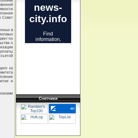
публики
твенной
ивности
епления
ы Совет
енных в
логовых
джет по
ьства о
лизации
уплаты
зъятой
щего за
омитета
епление
витие и
рганами
Счетчики