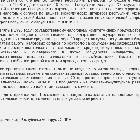
тветствии со статьей 30 Закона Республики Беларусь "О бюджете Рес
сь на 1998 год" и статьей 18 Закона Республики Беларусь "О государс
вой инспекции Республики Беларусь", а также в целях повышения эффект
 налоговых органов по защите экономических интересов республики, укр
ально-технической базы налоговых органов, развития их социальной сфер
тров Республики Беларусь ПОСТАНОВЛЯЕТ:
елять в 1998 году Государственному налоговому комитету сверх предусмотр
бликанском бюджете ассигнований на содержание государственных на
в дополнительные средства в размере 10 процентов сумм, поступивших в бю
татам работы налоговых органов по контролю за соблюдением законодател
ах и предпринимательстве, в том числе из средств, полученных от реа
скованного и обращенного в доход государства имущества, 
истративных штрафов, зачисления в республиканский бюджет и
скованной) иностранной валюты и других денежных средств.
истерству финансов ежеквартально, не позднее 25 числа месяца, следую
ым кварталом, выделять на основании заявки Государственного налогового к
нительные ассигнования, из которых 70 процентов направляется на укр
ально-технической базы и 30 процентов - на социально-культурное раз
альное поощрение работников указанного комитета.
вердить прилагаемое Положение о порядке расходования налоговыми о
ительных средств, полученных по результатам их работы.
р-министр Республики Беларусь С.ЛИНГ