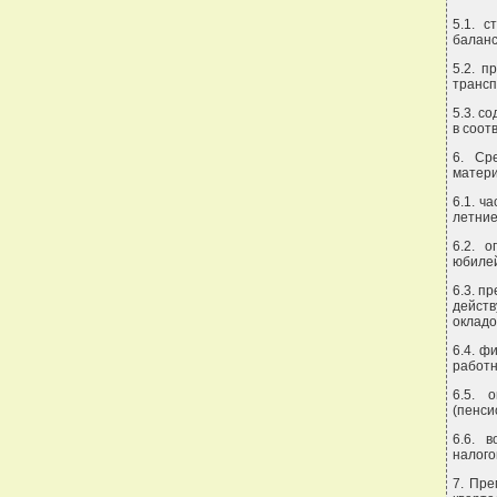
5.1. 
баланс
5.2. п
трансп
5.3. с
в соот
6. Ср
матери
6.1. ч
летние
6.2. 
юбилей
6.3. п
дейст
окладо
6.4. ф
работн
6.5. 
(пенси
6.6. 
налого
7. Пре