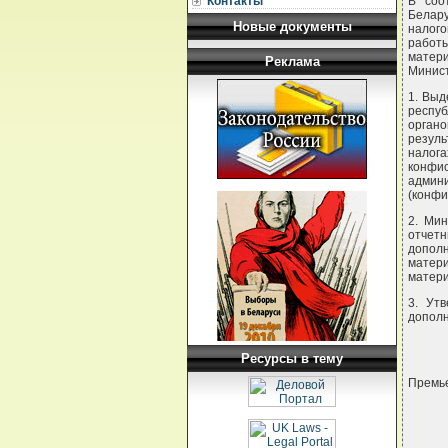
Контакты
В соо
Белару
Новые документы
налого
работы
матери
Реклама
Минис
1. Выд
респу
органо
резуль
налог
конфи
админ
(конфи
2. Мин
отчетн
допол
матери
матери
3. Ут
дополн
Ресурсы в тему
Премье