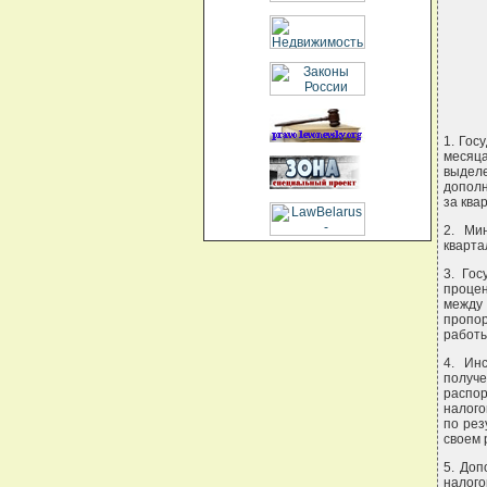
     
     
     
     
     
1. Гос
месяца
выдел
дополн
за ква
2. Ми
кварта
3. Го
проце
между
пропо
работы
4. Ин
получе
распор
налого
по рез
своем 
5. Доп
налого