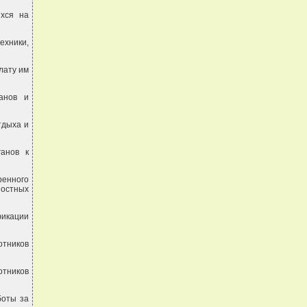
ихся на
ехники,
лату им
ганов и
тдыха и
ганов к
ренного
ностных
фикации
тников
отников
боты за