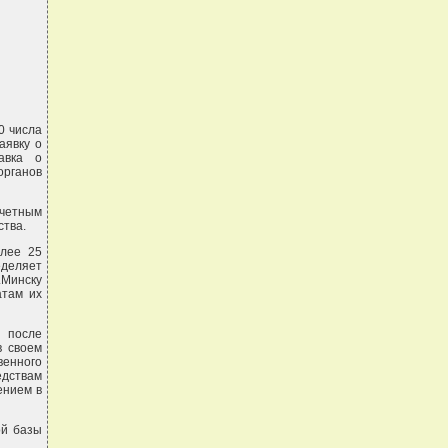
0 числа
аявку о
авка о
органов
четным
ства.
олее 25
еделяет
.Минску
атам их
у после
в своем
венного
едствам
ением в
ой базы