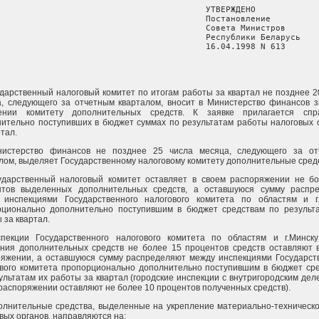
                                          УТВЕРЖДЕНО

                                          Постановление

                                          Совета Министров

                                          Республики Беларусь

                                          16.04.1998 N 613
ударственный налоговый комитет по итогам работы за квартал не позднее 2
, следующего за отчетным кварталом, вносит в Министерство финансов з
ении комитету дополнительных средств. К заявке прилагается спр
ительно поступивших в бюджет суммах по результатам работы налоговых 
ртал.
нистерство финансов не позднее 25 числа месяца, следующего за от
лом, выделяет Государственному налоговому комитету дополнительные сред
сударственный налоговый комитет оставляет в своем распоряжении не б
нтов выделенных дополнительных средств, а оставшуюся сумму распр
 инспекциями Государственного налогового комитета по областям и г
рционально дополнительно поступившим в бюджет средствам по результ
 за квартал.
спекции Государственного налогового комитета по областям и г.Минск
ния дополнительных средств не более 15 процентов средств оставляют 
яжении, а оставшуюся сумму распределяют между инспекциями Государст
вого комитета пропорционально дополнительно поступившим в бюджет ср
ультатам их работы за квартал (городские инспекции с внутригородским дел
распоряжении оставляют не более 10 процентов полученных средств).
олнительные средства, выделенные на укрепление материально-техническ
вых органов, направляются на: