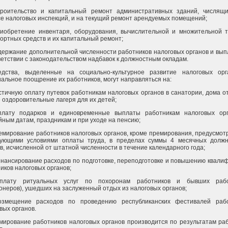
строительство и капитальный ремонт административных зданий, числящ
е налоговых инспекций, и на текущий ремонт арендуемых помещений;
риобретение инвентаря, оборудования, вычислительной и множительной т
ортных средств и их капитальный ремонт;
одержание дополнительной численности работников налоговых органов и вып
ветствии с законодательством надбавок к должностным окладам.
едства, выделенные на социально-культурное развитие налоговых ор
альное поощрение их работников, могут направляться на:
астичную оплату путевок работникам налоговых органов в санатории, дома о
 оздоровительные лагеря для их детей;
оплату подарков и единовременные выплаты работникам налоговых ор
ным датам, праздникам и при уходе на пенсию;
ремирование работников налоговых органов, кроме премирования, предусмот
вующими условиями оплаты труда, в пределах суммы 4 месячных долж
в, исчисленной от штатной численности в течение календарного года;
инансирование расходов по подготовке, переподготовке и повышению квали
иков налоговых органов;
оплату ритуальных услуг по похоронам работников и бывших рабо
онеров), ушедших на заслуженный отдых из налоговых органов;
возмещение расходов по проведению республиканских фестивалей раб
вых органов.
мирование работников налоговых органов производится по результатам ра