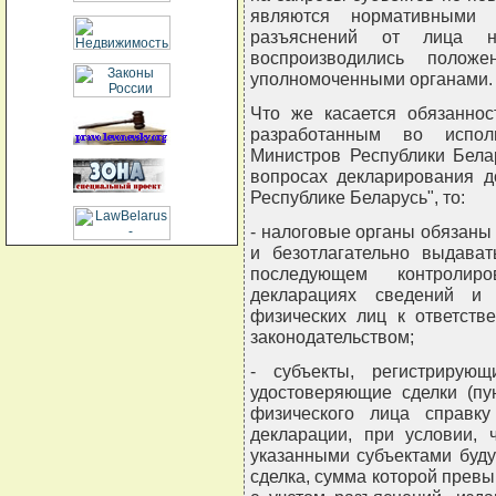
являются нормативными 
разъяснений от лица н
воспроизводились положе
уполномоченными органами.
Что же касается обязаннос
разработанным во испол
Министров Республики Бела
вопросах декларирования д
Республике Беларусь", то:
- налоговые органы обязаны
и безотлагательно выдава
последующем контролир
декларациях сведений и 
физических лиц к ответств
законодательством;
- субъекты, регистрирую
удостоверяющие сделки (пу
физического лица справку
декларации, при условии, 
указанными субъектами буд
сделка, сумма которой прев