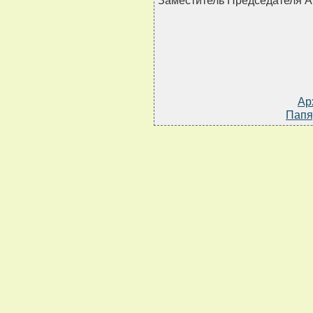
Заместитель Председателя
Ар
Папя