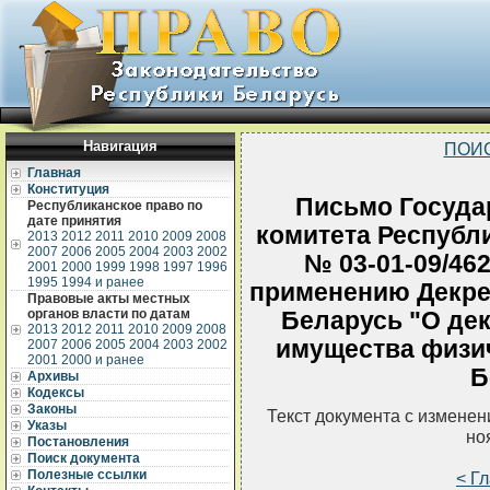
Навигация
ПОИ
Главная
Конституция
Письмо Госуда
Республиканское право по
дате принятия
комитета Республи
2013
2012
2011
2010
2009
2008
2007
2006
2005
2004
2003
2002
№ 03-01-09/46
2001
2000
1999
1998
1997
1996
1995
1994 и ранее
применению Декре
Правовые акты местных
органов власти по датам
Беларусь "О де
2013
2012
2011
2010
2009
2008
имущества физич
2007
2006
2005
2004
2003
2002
2001
2000 и ранее
Б
Архивы
Кодексы
Законы
Текст документа с измене
Указы
но
Постановления
Поиск документа
Полезные ссылки
< Г