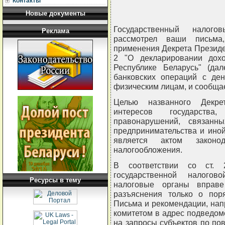
Контакты
Новые документы
Государственный налого
Реклама
рассмотрел ваши письма
применения Декрета Президен
2 "О декларировании дох
Республике Беларусь" (да
банковских операций с де
физическим лицам, и сообща
Целью названного Декре
интересов государств
правонарушений, связанн
предпринимательства и иной 
является актом законод
налогообложения.
В соответствии со ст. 
государственной налогов
Ресурсы в тему
налоговые органы вправе
разъяснения только о пор
Письма и рекомендации, на
комитетом в адрес подведом
на запросы субъектов по по