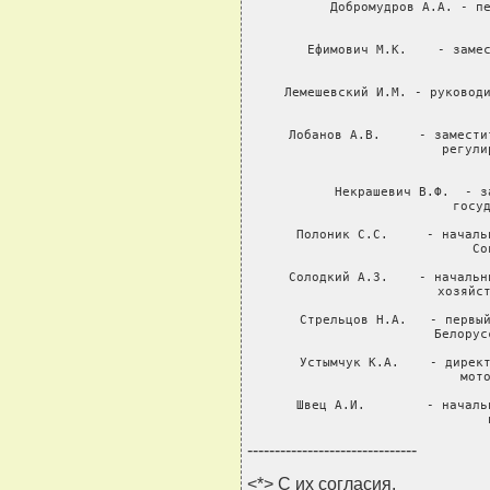
Добромудров А.А. - пе
             
Ефимович М.К.    - замес
             
Лемешевский И.М. - руководи
             
Лобанов А.В.     - замести
                   регули
         
Некрашевич В.Ф.  - з
                   госуд
Полоник С.С.     - началь
                   Со
Солодкий А.З.    - начальн
                   хозяйст
Стрельцов Н.А.   - первый
                   Белорус
Устымчук К.А.    - директ
                   мото
Швец А.И.        - началь
                   
-------------------------------
<*> С их согласия.