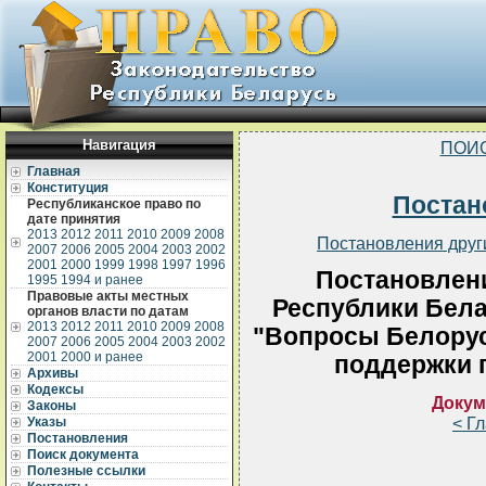
Навигация
ПОИ
Главная
Конституция
Постан
Республиканское право по
дате принятия
2013
2012
2011
2010
2009
2008
Постановления друг
2007
2006
2005
2004
2003
2002
2001
2000
1999
1998
1997
1996
Постановлен
1995
1994 и ранее
Правовые акты местных
Республики Белар
органов власти по датам
2013
2012
2011
2010
2009
2008
"Вопросы Белору
2007
2006
2005
2004
2003
2002
2001
2000 и ранее
поддержки 
Архивы
Кодексы
Докум
Законы
< Г
Указы
Постановления
Поиск документа
Полезные ссылки