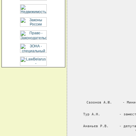
Сазонов А.Ю.     - Мини
               
Тур А.Н.         - замест
               
Ананьев Р.В.     - депута
                   