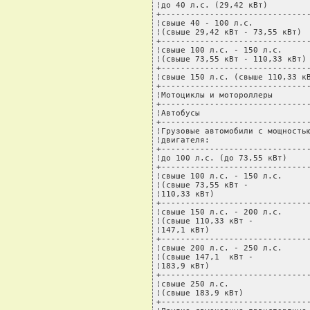
¦до 40 л.с. (29,42 кВт)         
+-------------------------------
¦свыше 40 - 100 л.с.            
¦(свыше 29,42 кВт - 73,55 кВт)  
+-------------------------------
¦свыше 100 л.с. - 150 л.с.      
¦(свыше 73,55 кВт - 110,33 кВт) 
+-------------------------------
¦свыше 150 л.с. (свыше 110,33 кВ
+-------------------------------
¦Мотоциклы и мотороллеры        
+-------------------------------
¦Автобусы                       
+-------------------------------
¦Грузовые автомобили с мощностью
¦двигателя:                     
+-------------------------------
¦до 100 л.с. (до 73,55 кВт)     
+-------------------------------
¦свыше 100 л.с. - 150 л.с.      
¦(свыше 73,55 кВт -             
¦110,33 кВт)                    
+-------------------------------
¦свыше 150 л.с. - 200 л.с.      
¦(свыше 110,33 кВт -            
¦147,1 кВт)                     
+-------------------------------
¦свыше 200 л.с. - 250 л.с.      
¦(свыше 147,1  кВт -            
¦183,9 кВт)                     
+-------------------------------
¦свыше 250 л.с.                 
¦(свыше 183,9 кВт)              
+-------------------------------