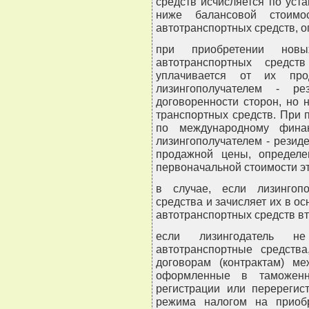
средств исчисляется по уста
ниже балансовой стоимо
автотранспортных средств, о
при приобретении нов
автотранспортных средст
уплачивается от их про
лизингополучателем - ре
договоренности сторон, но 
транспортных средств. При 
по международному финан
лизингополучателем - резид
продажной цены, определе
первоначальной стоимости эт
в случае, если лизингопо
средства и зачисляет их в о
автотранспортных средств вт
если лизингодатель не
автотранспортные средств
договорам (контрактам) ме
оформленные в таможенн
регистрации или перерегис
режима налогом на приобр