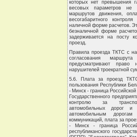
которых нет превышения г
весовых параметров не т
маршрутов движения, опла
весогабаритного контроля
наличной форме расчетов. Эт
безналичной форме расчето
задерживается на посту к
проезд.
Правила проезда ТКТС с на
согласования маршрут
предусматривают право
нарушителей троекратной су
5.6. Плата за проезд ТК
пользования Республики Бел
- Минск - граница Российской
Государственного предприят
контролю за транспорт
автомобильных дорог и
автомобильным дорогам
коммуникаций, плата за про
- Минск - граница Росси
республиканского государст
(РГПП) "Белавтострада" Ко