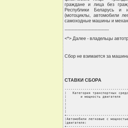
граждане и лица без граж
Республики Беларусь и и
(мотоциклы, автомобили ле
самоходные машины и механи
-------------------------------
<*> Далее - владельцы автот
Сбор не взимается за машины
СТАВКИ СБОРА
--------------------------------
¦   Категория транспортных средс
¦       и мощность двигателя    
¦                               
¦                               
¦                               
¦                               
+-------------------------------
¦Автомобили легковые с мощностью
¦двигателя:                     
+-------------------------------