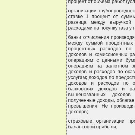
процент от объема работ (ус
организации трубопроводног
ставке 1 процент от суммы
разница между выручкой 
расходами на покупку газа у 
банки отчисления производя
между суммой процентных 
процентных расходов по 
доходов и комиссионных ра
операциям с ценными бума
операциям на валютном р
доходов и расходов по ока
услугам; доходов по предос
доходов и расходов по о
банковских доходов и ра
вышеназванных доходо
полученные доходы, облагае
превышения. Не производя
доходов;
страховые организации п
балансовой прибыли;