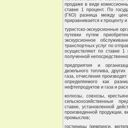
продаже в виде комиссионны
ставке 1 процент. По госу
(ГКО) разница между цен
приравнивается к проценту и
туристско-экскурсионные ор
путевки путем приобрете
экскурсионное обслужива
транспортных услуг по отпра
осуществляют по ставке 1 
полученной непосредственно
предприятия и организац
дизельного топлива, других
газа, отчисления производят 
определяемого как разн
нефтепродуктов и газа и расх
колхозы, совхозы, крестья
сельскохозяйственные пр
ставке, установленной дей
произведенной продукции, в
промыслов;
гостиницы (кемпинги, моте