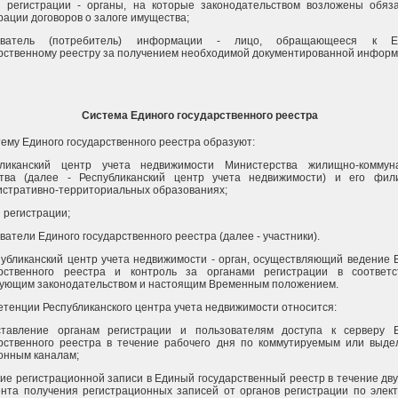
ы регистрации - органы, на которые законодательством возложены обяз
рации договоров о залоге имущества;
ователь (потребитель) информации - лицо, обращающееся к Е
рственному реестру за получением необходимой документированной информ
Система Единого государственного реестра
тему Единого государственного реестра образуют:
бликанский центр учета недвижимости Министерства жилищно-коммуна
ства (далее - Республиканский центр учета недвижимости) и его фи
стративно-территориальных образованиях;
 регистрации;
ватели Единого государственного реестра (далее - участники).
публиканский центр учета недвижимости - орган, осуществляющий ведение 
арственного реестра и контроль за органами регистрации в соответ
вующим законодательством и настоящим Временным положением.
етенции Республиканского центра учета недвижимости относится:
ставление органам регистрации и пользователям доступа к серверу 
арственного реестра в течение рабочего дня по коммутируемым или выд
онным каналам;
ие регистрационной записи в Единый государственный реестр в течение дву
нта получения регистрационных записей от органов регистрации по элек