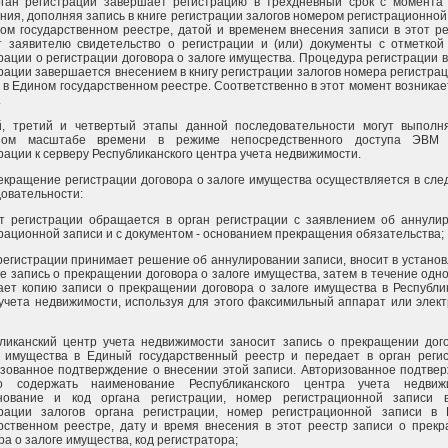
рган регистрации завершает регистрацию в трехдневный срок с момента
ния, дополняя запись в книге регистрации залогов номером регистрационной
ом государственном реестре, датой и временем внесения записи в этот ре
 заявителю свидетельство о регистрации и (или) документы с отметкой
рации о регистрации договора о залоге имущества. Процедура регистрации в
рации завершается внесением в книгу регистрации залогов номера регистра
 в Едином государственном реестре. Соответственно в этот момент возникае
.
й, третий и четвертый этапы данной последовательности могут выполн
ном масштабе времени в режиме непосредственного доступа ЭВМ 
рации к серверу Республиканского центра учета недвижимости.
екращение регистрации договора о залоге имущества осуществляется в сл
овательности:
т регистрации обращается в орган регистрации с заявлением об аннули
рационной записи и с документом - основанием прекращения обязательства;
регистрации принимает решение об аннулировании записи, вносит в устано
е запись о прекращении договора о залоге имущества, затем в течение одно
ет копию записи о прекращении договора о залоге имущества в Республи
учета недвижимости, используя для этого факсимильный аппарат или элек
ликанский центр учета недвижимости заносит запись о прекращении дог
е имущества в Единый государственный реестр и передает в орган реги
зованное подтверждение о внесении этой записи. Авторизованное подтве
о содержать наименование Республиканского центра учета недвижи
нование и код органа регистрации, номер регистрационной записи в
трации залогов органа регистрации, номер регистрационной записи в
рственном реестре, дату и время внесения в этот реестр записи о прек
ра о залоге имущества, код регистратора;