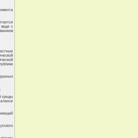
момента
итается
 виде с
ованием
ластные
ической
ческой
ублики
здушных
;
й среды
балансе
никаций
усского