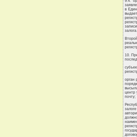
9.4. о
заявле
в Един
выдает
регист
регист
записи
залога
Второ
реаль
регист
10. Пр
послед
субъек
регист
орган 
порядк
высыла
центр 
почту;
Респуб
залог
автори
должн
наиме
регис
госуда
догово