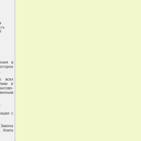


сь

5
ения в
которое
.
о всех
лики и
нсово-
твенным
:
рации с
 Закона
. Книга