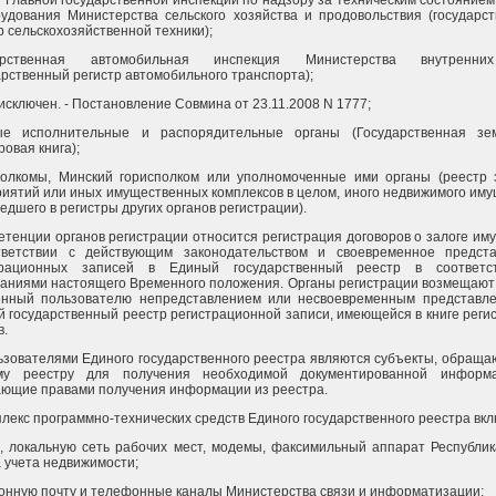
 Главной государственной инспекции по надзору за техническим состояние
удования Министерства сельского хозяйства и продовольствия (государс
р сельскохозяйственной техники);
арственная автомобильная инспекция Министерства внутренн
арственный регистр автомобильного транспорта);
исключен. - Постановление Совмина от 23.11.2008 N 1777;
ые исполнительные и распорядительные органы (Государственная зем
ровая книга);
полкомы, Минский горисполком или уполномоченные ими органы (реестр 
иятий или иных имущественных комплексов в целом, иного недвижимого иму
едшего в регистры других органов регистрации).
етенции органов регистрации относится регистрация договоров о залоге им
тветствии с действующим законодательством и своевременное предст
трационных записей в Единый государственный реестр в соответс
аниями настоящего Временного положения. Органы регистрации возмещают
енный пользователю непредставлением или несвоевременным представл
 государственный реестр регистрационной записи, имеющейся в книге реги
в.
ьзователями Единого государственного реестра являются субъекты, обращ
му реестру для получения необходимой документированной информ
ющие правами получения информации из реестра.
плекс программно-технических средств Единого государственного реестра вкл
, локальную сеть рабочих мест, модемы, факсимильный аппарат Республик
 учета недвижимости;
онную почту и телефонные каналы Министерства связи и информатизации;