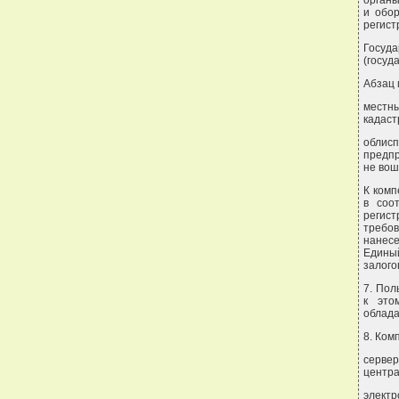
органы
и обор
регист
Госуд
(госуд
Абзац 
местн
кадаст
облис
предпр
не вош
К комп
в соо
регис
требов
нанес
Единый
залого
7. Пол
к это
облада
8. Ком
сервер
центра
электр