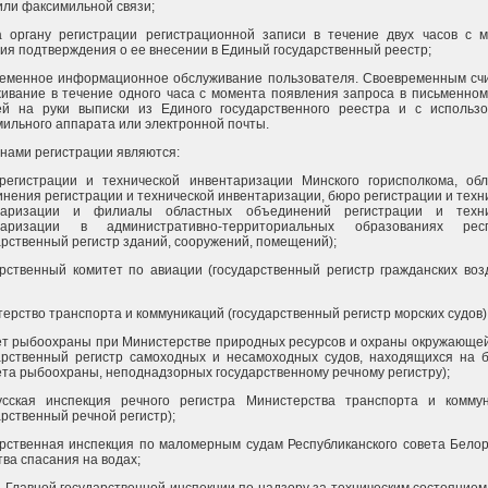
или факсимильной связи;
а органу регистрации регистрационной записи в течение двух часов с 
ия подтверждения о ее внесении в Единый государственный реестр;
ременное информационное обслуживание пользователя. Своевременным сч
ивание в течение одного часа с момента появления запроса в письменном
ей на руки выписки из Единого государственного реестра и с использ
ильного аппарата или электронной почты.
анами регистрации являются:
регистрации и технической инвентаризации Минского горисполкома, об
нения регистрации и технической инвентаризации, бюро регистрации и техн
таризации и филиалы областных объединений регистрации и техни
таризации в административно-территориальных образованиях респ
арственный регистр зданий, сооружений, помещений);
рственный комитет по авиации (государственный регистр гражданских во
ерство транспорта и коммуникаций (государственный регистр морских судов)
т рыбоохраны при Министерстве природных ресурсов и охраны окружающе
арственный регистр самоходных и несамоходных судов, находящихся на 
та рыбоохраны, неподнадзорных государственному речному регистру);
усская инспекция речного регистра Министерства транспорта и комму
арственный речной регистр);
рственная инспекция по маломерным судам Республиканского совета Белор
ва спасания на водах;