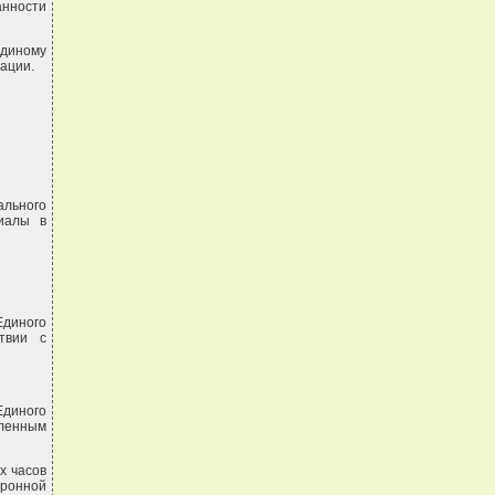
анности
диному
ации.
льного
лиалы в
Единого
ствии с
Единого
еленным
х часов
тронной