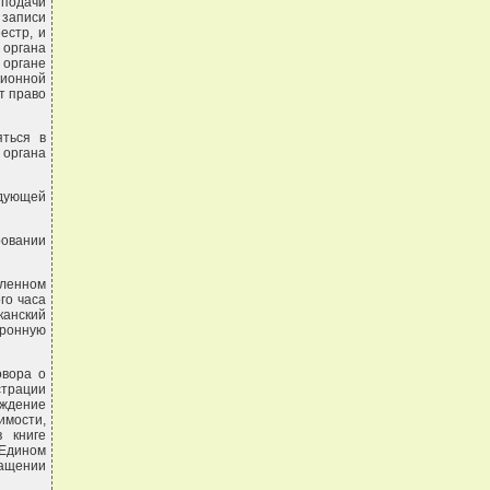
 подачи
 записи
естр, и
 органа
 органе
ционной
т право
яться в
органа
едующей
ровании
вленном
го часа
канский
тронную
овора о
страции
рждение
мости,
 книге
 Едином
ращении