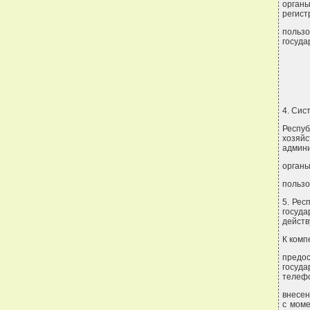
орган
регист
польз
госуда
4. Сис
Респу
хозяй
админи
органы
пользо
5. Рес
госуд
дейст
К комп
предо
госуд
телеф
внесен
с моме