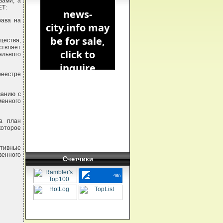
вами, а
ЕТ:
рава на
щества,
твляет
льного
реестре
ванию с
менного
ва план
которое
ативные
венного
Счетчики