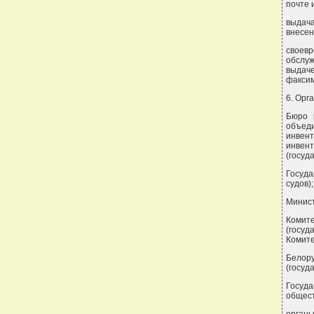
почте 
выдач
внесен
своев
обслуж
выдач
факсим
6. Орг
Бюро 
объеди
инвен
инвен
(госуд
Госуда
судов);
Минист
Комите
(госуд
Комите
Белор
(госуд
Госуда
общест