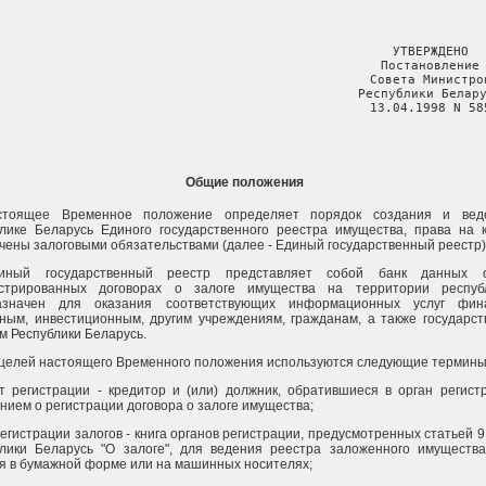
                                                 УТВЕРЖДЕНО

                                                 Постановление

                                                 Совета Министров
                                                Республики Белару
                                                 13.04.1998 N 58
Общие положения
стоящее Временное положение определяет порядок создания и вед
лике Беларусь Единого государственного реестра имущества, права на 
чены залоговыми обязательствами (далее - Единый государственный реестр)
иный государственный реестр представляет собой банк данных 
истрированных договорах о залоге имущества на территории респуб
азначен для оказания соответствующих информационных услуг фина
ным, инвестиционным, другим учреждениям, гражданам, а также государс
м Республики Беларусь.
 целей настоящего Временного положения используются следующие термины
т регистрации - кредитор и (или) должник, обратившиеся в орган регист
нием о регистрации договора о залоге имущества;
регистрации залогов - книга органов регистрации, предусмотренных статьей 9
лики Беларусь "О залоге", для ведения реестра заложенного имущества
я в бумажной форме или на машинных носителях;