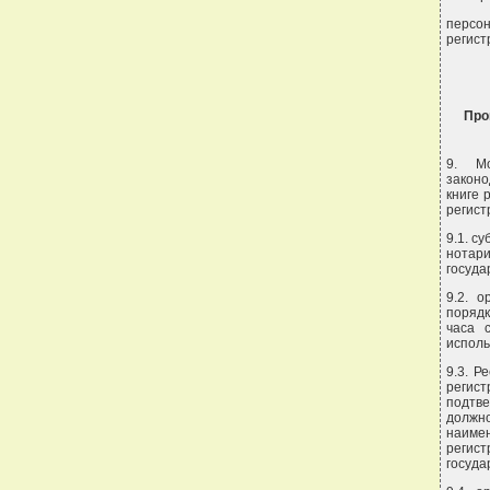
персо
регист
Про
9. Мо
законо
книге 
регист
9.1. с
нотар
госуда
9.2. 
порядк
часа 
исполь
9.3. Р
регис
подтв
должн
наиме
регис
госуда