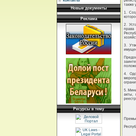
Контакты
регист
также 
Новые документы
1. Соз
которо
Реклама
2. Уст
права
Респу
хозяйс
3. Ут
имущес
Предос
заинт
полож
4. Од
меропр
ограни
5. Мин
акты,
реестр
Ресурсы в тему
Премь
Респуб