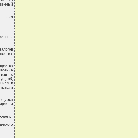
м машин
твенный
их дел
ельно-
залогов
щества,
ущества
авление
твии с
 ущерб,
ением в
страции
ающиеся
ации и
ючает:
анского