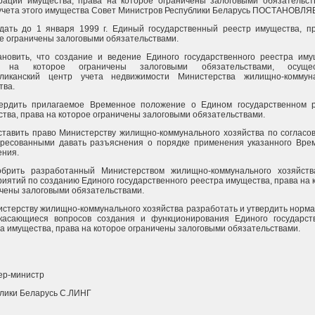
рации имущества, права на которое ограничены залоговыми обязательст
учета этого имущества Совет Министров Республики Беларусь ПОСТАНОВЛЯ
дать до 1 января 1999 г. Единый государственный реестр имущества, п
е ограничены залоговыми обязательствами.
ановить, что создание и ведение Единого государственного реестра иму
 на которое ограничены залоговыми обязательствами, осущес
бликанский центр учета недвижимости Министерства жилищно-коммуна
тва.
вердить прилагаемое Временное положение о Едином государственном 
тва, права на которое ограничены залоговыми обязательствами.
тавить право Министерству жилищно-коммунального хозяйства по согласо
ересованными давать разъяснения о порядке применения указанного Вре
ения.
обрить разработанный Министерством жилищно-коммунального хозяйст
иятий по созданию Единого государственного реестра имущества, права на 
чены залоговыми обязательствами.
истерству жилищно-коммунального хозяйства разработать и утвердить норм
 касающиеся вопросов создания и функционирования Единого государст
а имущества, права на которое ограничены залоговыми обязательствами.
ер-министр
лики Беларусь С.ЛИНГ