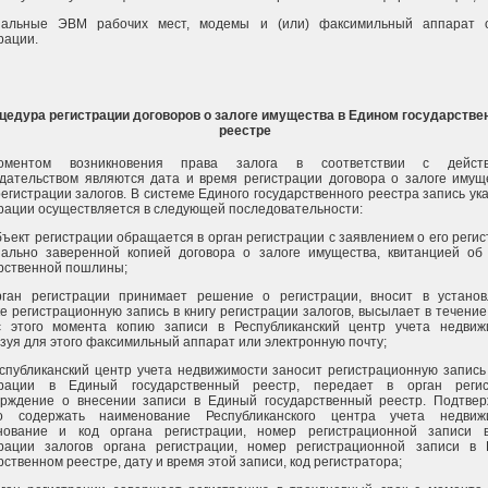
нальные ЭВМ рабочих мест, модемы и (или) факсимильный аппарат о
рации.
цедура регистрации договоров о залоге имущества в Едином государстве
реестре
ментом возникновения права залога в соответствии с дейст
дательством являются дата и время регистрации договора о залоге имущ
регистрации залогов. В системе Единого государственного реестра запись ук
рации осуществляется в следующей последовательности:
убъект регистрации обращается в орган регистрации с заявлением о его регис
иально заверенной копией договора о залоге имущества, квитанцией об
рственной пошлины;
орган регистрации принимает решение о регистрации, вносит в устано
е регистрационную запись в книгу регистрации залогов, высылает в течение
с этого момента копию записи в Республиканский центр учета недвиж
зуя для этого факсимильный аппарат или электронную почту;
еспубликанский центр учета недвижимости заносит регистрационную запись
трации в Единый государственный реестр, передает в орган регис
ерждение о внесении записи в Единый государственный реестр. Подтве
о содержать наименование Республиканского центра учета недвижи
нование и код органа регистрации, номер регистрационной записи в
трации залогов органа регистрации, номер регистрационной записи в
рственном реестре, дату и время этой записи, код регистратора;