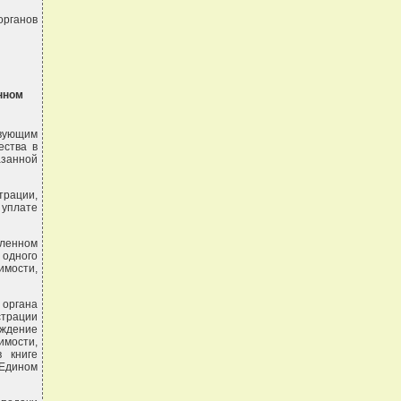
рганов
нном
вующим
ества в
азанной
трации,
 уплате
вленном
 одного
имости,
 органа
трации
рждение
мости,
 книге
 Едином