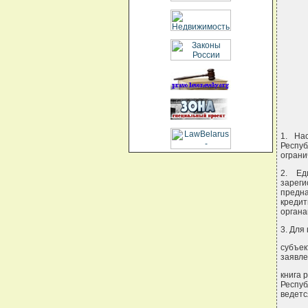
 
1. На
Респуб
ограни
2. Ед
зарег
предн
кредит
органа
3. Для
субъек
заявле
книга 
Респуб
ведетс