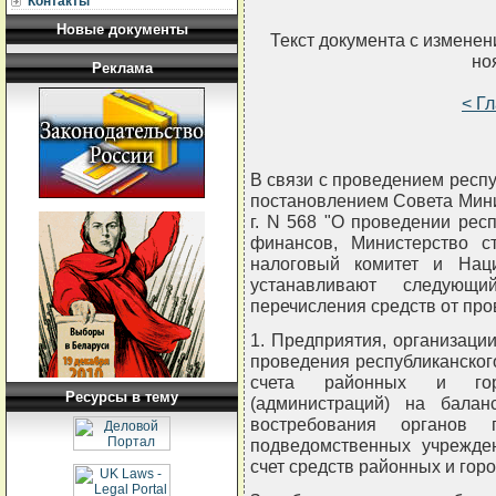
Контакты
Новые документы
Текст документа с измене
но
Реклама
< Г
В связи с проведением респу
постановлением Совета Мини
г. N 568 "О проведении рес
финансов, Министерство ст
налоговый комитет и Нац
устанавливают следующ
перечисления средств от про
1. Предприятия, организаци
проведения республиканског
счета районных и горо
Ресурсы в тему
(администраций) на бала
востребования органов 
подведомственных учрежде
счет средств районных и гор