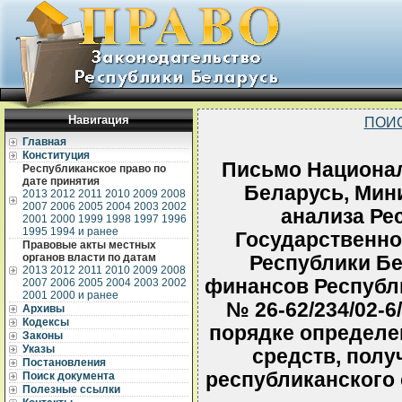
Навигация
ПОИ
Главная
Конституция
Письмо Национал
Республиканское право по
дате принятия
Беларусь, Мини
2013
2012
2011
2010
2009
2008
2007
2006
2005
2004
2003
2002
анализа Ре
2001
2000
1999
1998
1997
1996
1995
1994 и ранее
Государственно
Правовые акты местных
органов власти по датам
Республики Бе
2013
2012
2011
2010
2009
2008
финансов Республи
2007
2006
2005
2004
2003
2002
2001
2000 и ранее
№ 26-62/234/02-6/
Архивы
Кодексы
порядке определен
Законы
Указы
средств, полу
Постановления
республиканского 
Поиск документа
Полезные ссылки