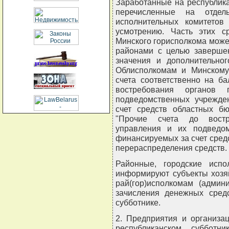
Заработанные на республик
перечисленные на отдел
исполнительных комитетов
усмотрению. Часть этих 
Минского горисполкома може
районами с целью завершен
значения и дополнительно
Облисполкомам и Минскому
счета соответственно на б
востребования органов 
подведомственных учрежде
счет средств областных б
"Прочие счета до востре
управления и их подведом
финансируемых за счет сред
перераспределения средств.
Районные, городские испо
информируют субъекты хозя
рай(гор)исполкомам (админ
зачисления денежных средс
субботнике.
2. Предприятия и организа
республиканском субботн