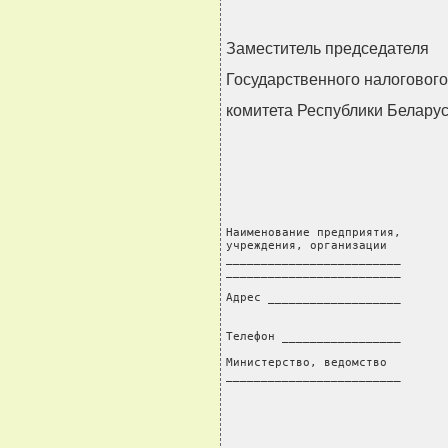
Заместитель председателя
Государственного налогового
комитета Республики Белару
                                
Наименование предприятия,       
учреждения, организации         
_________________________       
_________________________       
Адрес ___________________

                                
Телефон _________________       
                                
Министерство, ведомство         
_________________________       
                                
                                
                                
                                
                                