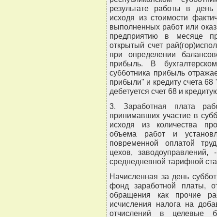
результате работы в день 
исходя из стоимости факти
выполненных работ или оказ
предприятию в месяце пр
открытый счет рай(гор)испо
при определении балансо
прибыль. В бухгалтерско
субботника прибыль отражае
прибыли" и кредиту счета 68
дебетуется счет 68 и кредиту
3. Заработная плата раб
принимавших участие в субб
исходя из количества про
объема работ и установл
повременной оплатой труд
цехов, заводоуправлений, 
среднедневной тарифной став
Начисленная за день суббот
фонд заработной платы, о
обращения как прочие ра
исчисления налога на доба
отчислений в целевые 