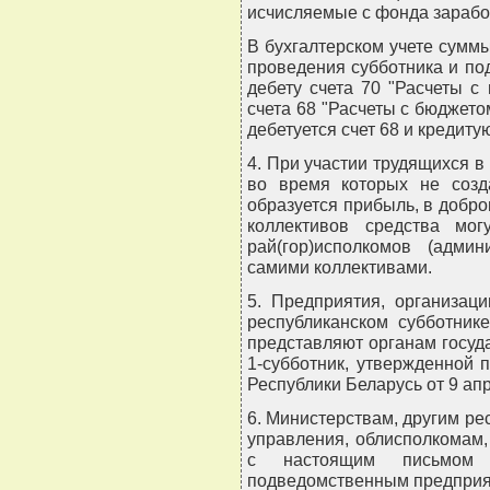
исчисляемые с фонда зарабо
В бухгалтерском учете сумм
проведения субботника и п
дебету счета 70 "Расчеты с
счета 68 "Расчеты с бюджето
дебетуется счет 68 и кредиту
4. При участии трудящихся в
во время которых не созд
образуется прибыль, в добр
коллективов средства мог
рай(гор)исполкомов (адми
самими коллективами.
5. Предприятия, организац
республиканском субботник
представляют органам госуд
1-субботник, утвержденной 
Республики Беларусь от 9 апр
6. Министерствам, другим ре
управления, облисполкомам,
с настоящим письмом 
подведомственным предприят