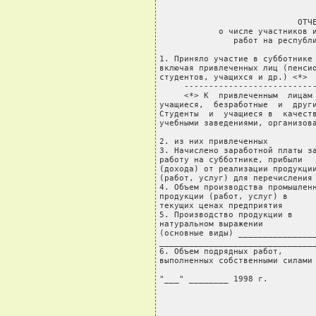
                                
                            ОТЧЕ
            о числе участников и
               работ на республи
1. Приняло участие в субботнике 
включая привлеченных лиц (пенсио
студентов, учащихся и др.) <*>  
     ---------------------------
     <*> К  привлеченным  лицам 
учащиеся,  безработные  и  други
Студенты  и  учащиеся в  качеств
учебными заведениями, организова
2. из них привлеченных          
3. Начислено заработной платы за
работу на субботнике, прибыли

(дохода) от реализации продукции
(работ, услуг) для перечисления 
4. Объем производства промышленн
продукции (работ, услуг) в

текущих ценах предприятия       
5. Производство продукции в

натуральном выражении

(основные виды) ________________
________________________________
6. Объем подрядных работ,

выполненных собственными силами 
"___" ________ 1998 г.          
                                
                               