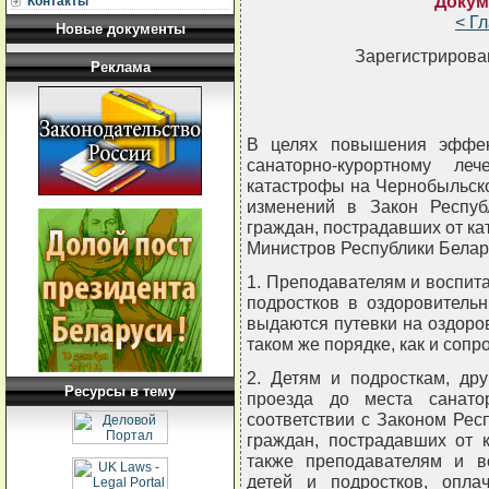
Докум
Контакты
< Г
Новые документы
Зарегистрирован
Реклама
В целях повышения эффек
санаторно-курортному ле
катастрофы на Чернобыльск
изменений в Закон Респуб
граждан, пострадавших от к
Министров Республики Бел
1. Преподавателям и воспит
подростков в оздоровитель
выдаются путевки на оздоро
таком же порядке, как и соп
2. Детям и подросткам, др
Ресурсы в тему
проезда до места санато
соответствии с Законом Рес
граждан, пострадавших от 
также преподавателям и в
детей и подростков, опла