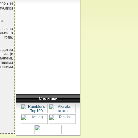
92 г. N
публики
я:
и:
а члена
льского
 года,
, детей
речи (с
анием),
твиями
ческими
Счетчики