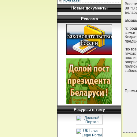
Контакты
Внести
Новые документы
88 "О 
Беларус
Реклама
абзацы
"с род
семьи
бюдже
предше
"во вс
глухи
алалие
опорн
полио
заболе
Премье
Ресурсы в тему