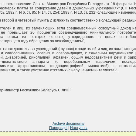
 в постановление Совета Министров Республики Беларусь от 18 февраля 19
размерах платы за содержание детей в дошкольных учреждениях" (СП Рес
ь, 1992 г., N 6, ст. 85; N 14, ст. 254; 1993 г., N 13, ст. 232) следующие изменени
 второй и четвертый пункта 2 изложить соответственно в следующей редакци
ителей и лиц, их заменяющих, если среднемесячный совокупный доход н
 не превышает 20 процентов среднедушевого минимального потребите
та семьи из четырех человек, утвержденного в ценах сентября
ствующего году обращения за освобождением";
ех типах дошкольных учреждений (группах) с родителей и лиц, их заменяющих
х и слабослышащих, слепых и слабовидящих, с тяжелыми нарушениями 
й, дизартрией, ринолалией, афазией, общим недоразвитием речи и заик
о-двигательного аппарата (с церебральным параличом, последс
миелита, артрогрипозом, хондродистрофией, миопатией), с онкологи
ваниями, а также умственно отсталых (с нарушением интеллекта)".
р-министр Республики Беларусь С.ЛИНГ
Archive documents
Папярэдні
|
Наступны