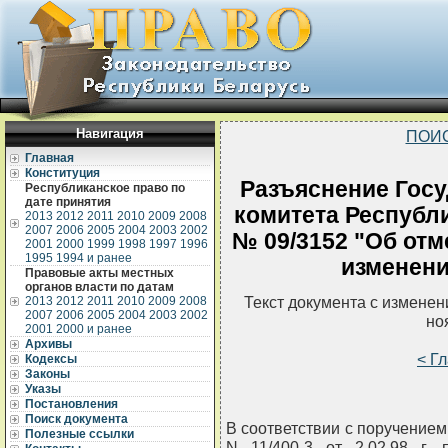
Навигация
ПОИ
Главная
Конституция
Разъяснение Госу
Республиканское право по
дате принятия
комитета Республи
2013
2012
2011
2010
2009
2008
2007
2006
2005
2004
2003
2002
№ 09/3152 "Об от
2001
2000
1999
1998
1997
1996
1995
1994 и ранее
изменени
Правовые акты местных
органов власти по датам
Текст документа с измене
2013
2012
2011
2010
2009
2008
2007
2006
2005
2004
2003
2002
но
2001
2000 и ранее
Архивы
< Г
Кодексы
Законы
Указы
Постановления
Поиск документа
В соответствии с поручение
Полезные ссылки
N 11/400-3 от 2.02.98 г. 