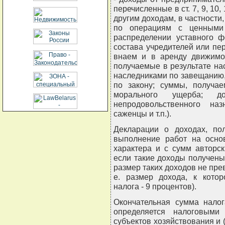
перечисленные в ст. 7, 9, 10, 
другим доходам, в частности
по операциям с ценными 
распределении уставного 
состава учредителей или пер
внаем и в аренду движимо
получаемые в результате на
наследниками по завещанию,
по закону; суммы, получ
морального ущерба; д
непродовольственного на
саженцы и т.п.).
Декларации о доходах, по
выполнение работ на основ
характера и с сумм авторс
если такие доходы получены
размер таких доходов не прев
е. размер дохода, к кото
налога - 9 процентов).
Окончательная сумма нало
определяется налоговыми
субъектов хозяйствования и 