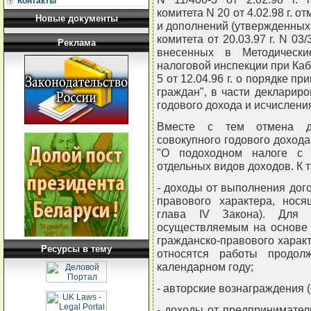
Контакты
комитета N 20 от 4.02.98 г.
Новые документы
и дополнений (утвержденных
комитета от 20.03.97 г. N 03/3
Реклама
внесенных в Методически
налоговой инспекции при Ка
5 от 12.04.96 г. о порядке п
граждан", в части декларир
годового дохода и исчислени
Вместе с тем отмена де
совокупного годового доход
"О подоходном налоге с 
отдельных видов доходов. К 
- доходы от выполнения дог
правового характера, нося
глава IV Закона). Для 
осуществляемым на основе 
гражданско-правового характ
Ресурсы в тему
относятся работы продол
календарном году;
- авторские вознаграждения (с
- доходы от предпринимател