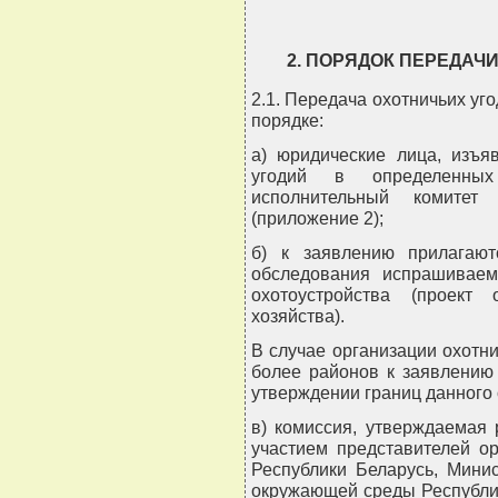
2. ПОРЯДОК ПЕРЕДАЧ
2.1. Передача охотничьих уг
порядке:
а) юридические лица, изъя
угодий в определенны
исполнительный комитет 
(приложение 2);
б) к заявлению прилагают
обследования испрашиваем
охотоустройства (проект
хозяйства).
В случае организации охотни
более районов к заявлению
утверждении границ данного 
в) комиссия, утверждаемая
участием представителей о
Республики Беларусь, Мини
окружающей среды Республик