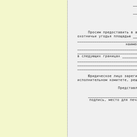
                           
                          __
                           
                          __
                      
             
     Просим предоставить в а
охотничьи угодья площадью __
____________________________
                 наиме
____________________________
____________________________
в следующих границах _______
____________________________
____________________________
____________________________
     Юридическое лицо зареги
исполнительном комитете, реш
     Представл
     _______________________
     подпись, место для печ
                           