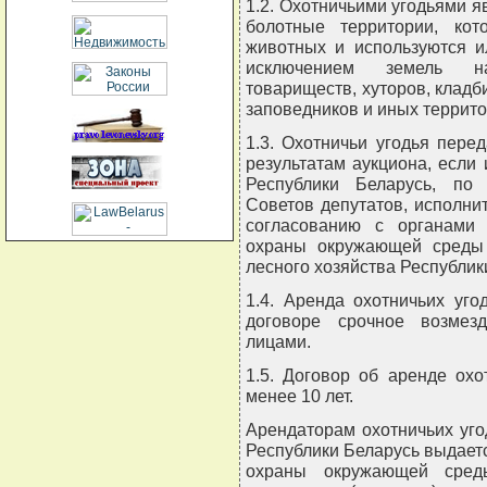
1.2. Охотничьими угодьями я
болотные территории, ко
животных и используются и
исключением земель на
товариществ, хуторов, кладб
заповедников и иных террит
1.3. Охотничьи угодья пер
результатам аукциона, если
Республики Беларусь, по
Советов депутатов, исполни
согласованию с органами
охраны окружающей среды 
лесного хозяйства Республик
1.4. Аренда охотничьих уг
договоре срочное возмез
лицами.
1.5. Договор об аренде охо
менее 10 лет.
Арендаторам охотничьих уго
Республики Беларусь выдает
охраны окружающей среды