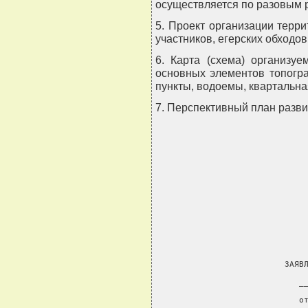
осуществляется по разовым р
5. Проект организации терр
участников, егерских обходов и
6. Карта (схема) организу
основных элементов топогра
пункты, водоемы, квартальная
7. Перспективный план разви
             
               ЗАЯВЛ
                          __
                    
                          от