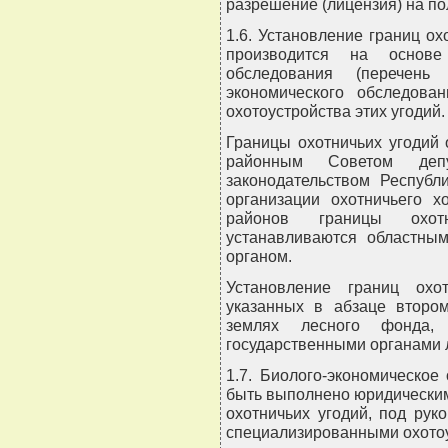
разрешение (лицензия) на п
1.6. Установление границ ох
производится на основе 
обследования (перечень
экономического обследова
охотоустройства этих угодий.
Границы охотничьих угодий 
районным Советом деп
законодательством Республ
организации охотничьего х
районов границы охот
устанавливаются областны
органом.
Установление границ охот
указанных в абзаце втором
землях лесного фонда,
государственными органами л
1.7. Биолого-экономическое
быть выполнено юридически
охотничьих угодий, под рук
специализированными охото