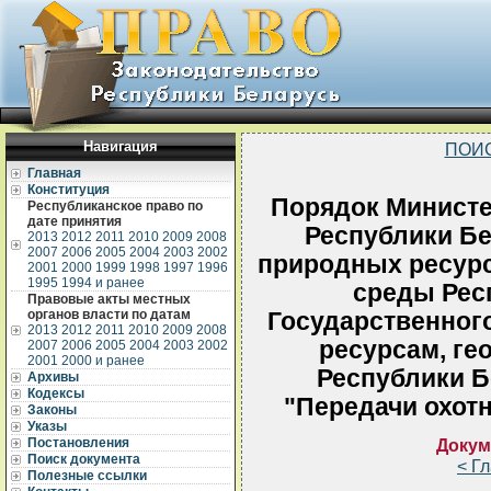
Навигация
ПОИ
Главная
Конституция
Порядок Министе
Республиканское право по
дате принятия
Республики Бе
2013
2012
2011
2010
2009
2008
2007
2006
2005
2004
2003
2002
природных ресур
2001
2000
1999
1998
1997
1996
1995
1994 и ранее
среды Рес
Правовые акты местных
органов власти по датам
Государственног
2013
2012
2011
2010
2009
2008
ресурсам, ге
2007
2006
2005
2004
2003
2002
2001
2000 и ранее
Республики Б
Архивы
Кодексы
"Передачи охотн
Законы
Указы
Постановления
Докум
Поиск документа
< Г
Полезные ссылки