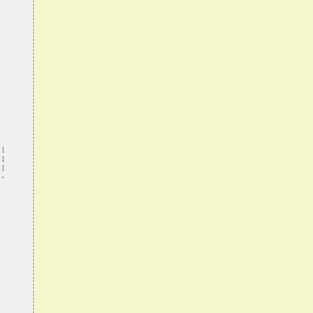
¦

¦

¦

-
