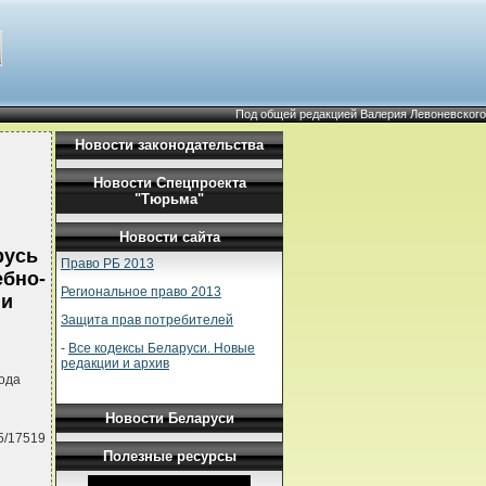
Под общей редакцией Валерия Левоневского
Новости законодательства
Новости Спецпроекта
"Тюрьма"
Новости сайта
русь
Право РБ 2013
ебно-
Региональное право 2013
 и
Защита прав потребителей
-
Все кодексы Беларуси. Новые
редакции и архив
ода
Новости Беларуси
5/17519
Полезные ресурсы