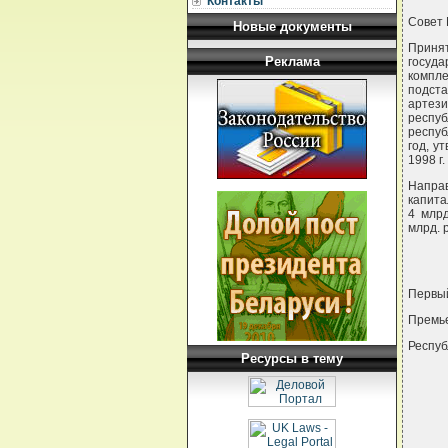
Контакты
Совет
Новые документы
Приня
Реклама
госуд
компле
подст
артези
респу
респуб
год, у
1998 г.
Напра
капита
4 млрд
млрд. 
Первы
Премь
Респу
Ресурсы в тему