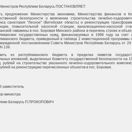
 Министров Республики Беларусь ПОСТАНОВЛЯЕТ:
ть предложение Министерства экономики, Министерства финансов и К
арственной безопасности о включении строительства лечебно-оздоровит
кса санатория "Лесное" (Витебская область) и реконструкции трансформ
анции, повысительной насосной станции, канализационно-насосной ст
анской скважины в пос. Боровая Минского района в перечень строек и объек
бликанских государственных нужд, финансируемых в 1998 году за счет 
ликанского бюджета, приведенный в таблице 2 инвестиционной программы 
твержденной постановлением Совета Министров Республики Беларусь от 29
 N 139.
вить из республиканского бюджета в пределах лимитов государст
льных вложений, выделенных Комитету государственной безопасности на 19
. рублей на строительство указанного лечебно-оздоровительного комплекс
рублей на реконструкцию перечисленных объектов в пос. Боровая.
й заместитель
ер-министра
блики Беларусь П.ПРОКОПОВИЧ