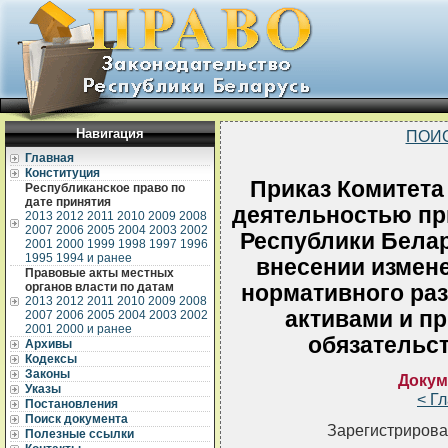
Навигация
ПОИ
Главная
Конституция
Приказ Комитета 
Республиканское право по
дате принятия
деятельностью пр
2013
2012
2011
2010
2009
2008
2007
2006
2005
2004
2003
2002
Республики Белар
2001
2000
1999
1998
1997
1996
1995
1994 и ранее
внесении измене
Правовые акты местных
органов власти по датам
нормативного ра
2013
2012
2011
2010
2009
2008
активами и п
2007
2006
2005
2004
2003
2002
2001
2000 и ранее
обязательс
Архивы
Кодексы
Законы
Докум
Указы
< Г
Постановления
Поиск документа
Зарегистрирова
Полезные ссылки