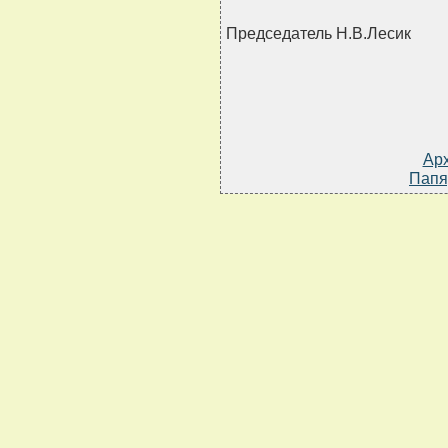
Председатель Н.В.Лесик
Ар
Папя