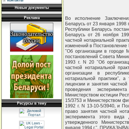
Контакты
Новые документы
Реклама
Во исполнение Заключени
Беларусь от 23 января 1998 г
Республики Беларусь поста
Беларусь от 26 ноября 199
частной нотариальной практи
изменений в Постановление 
"Об организации в городе М
постановлений Совета Минис
1993 г. N 20 "Об организа
частной нотариальной прак
организации в республик
нотариальной практики", а
лицензии и занятия частной
проведения эксперимент
Министерством юстиции Респу
15/3753 и Министерством фи
Ресурсы в тему
1992 г. N 13-10-5/3940, и 
право занятия частной нот
эксперимента этого вида 
утвержденного Министерст
января 1994 г.", ПРИКАЗЫВ