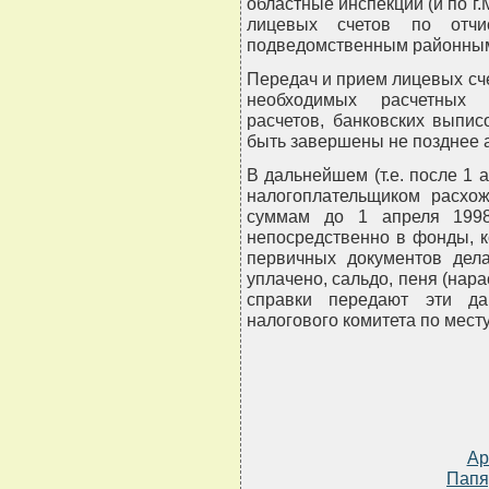
областные инспекции (и по г
лицевых счетов по отч
подведомственным районным
Передач и прием лицевых сче
необходимых расчетных 
расчетов, банковских выпис
быть завершены не позднее 
В дальнейшем (т.е. после 1 
налогоплательщиком расхо
суммам до 1 апреля 1998
непосредственно в фонды, 
первичных документов дела
уплачено, сальдо, пеня (нара
справки передают эти да
налогового комитета по мест
Ар
Папя