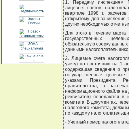
1. Передачу инспекциям Г
лицевых счетов налогопла
квартале 1998 г. расчето
(открытому для зачисления
других необходимых отчетны
Для этого в течение марта
государственных целе
обязательную сверку данных 
данными налогоплательщико
2. Лицевые счета налогопл
учету) по состоянию на 1 а
содержащая сведения о пре
государственные целевые
указами Президента Р
правительства, в распеч
информационного файла на д
реквизитов) передаются в 
комитета. В документах, пер
налогового комитета, должн
по каждому налогоплательщи
- Учетный номер налогоплате