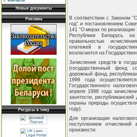
Контакты
Новые документы
В соответствии с Законом "
Реклама
год" и постановлением Сове
141 "О мерах по реализации
Республики Беларусь н
правильностью исчислени
платежей в государст
возлагаются на Государствен
Зачисление средств в госу
(государственный фонд со
дорожный фонд, республика
1998 года осуществляетс
Государственного налогово
апреля 1998 года зачислен
занятости, республикански
охраны природы осуществля
году).
Ресурсы в тему
Для организации налоговог
поступлением отчислений
произвести: