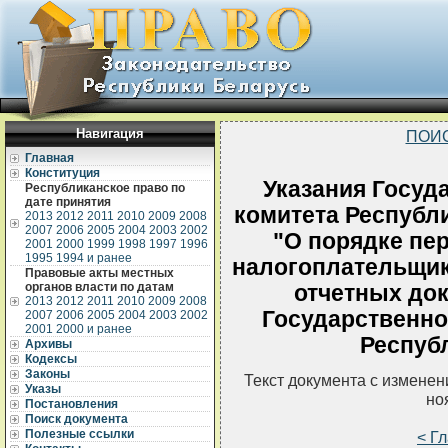
Навигация
ПОИ
Главная
Конституция
Указания Госуд
Республиканское право по
дате принятия
комитета Республи
2013
2012
2011
2010
2009
2008
2007
2006
2005
2004
2003
2002
"О порядке пе
2001
2000
1999
1998
1997
1996
1995
1994 и ранее
налогоплательщик
Правовые акты местных
органов власти по датам
отчетных до
2013
2012
2011
2010
2009
2008
Государственно
2007
2006
2005
2004
2003
2002
2001
2000 и ранее
Респуб
Архивы
Кодексы
Законы
Текст документа с измене
Указы
но
Постановления
Поиск документа
Полезные ссылки
< Г