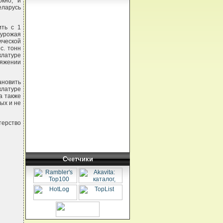
окно, и
еларусь
ить с 1
 урожая
ической
с. тонн
латуре
ряжении
ановить
клатуре
а также
ых и не
терство
Счетчики