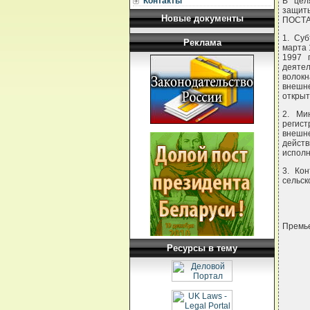
Контакты
В цел
защиты
Новые документы
ПОСТА
1. Суб
Реклама
марта 
1997 
деятел
воло
внешн
открыт
2. Ми
регист
внешне
действ
исполн
3. Ко
сельск
Премье
Ресурсы в тему