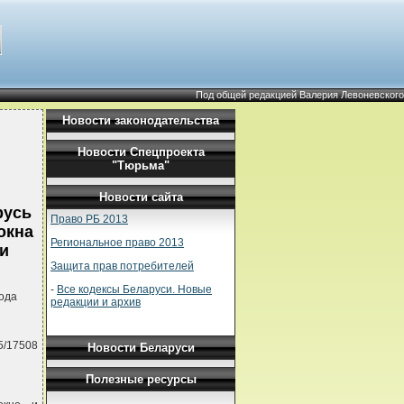
Под общей редакцией Валерия Левоневского
Новости законодательства
Новости Спецпроекта
"Тюрьма"
Новости сайта
русь
Право РБ 2013
окна
Региональное право 2013
и
Защита прав потребителей
-
Все кодексы Беларуси. Новые
ода
редакции и архив
5/17508
Новости Беларуси
Полезные ресурсы