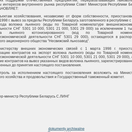
ях поддержки отечественных предприятий, перерабатывающих льновол
 интересов внутреннего рынка республики Совет Министров Республики Б
НОВЛЯЕТ:
ъектам хозяйствования, независимо от форм собственности, приостанов
1998 г. вывоз за пределы Республики Беларусь заготовленного в республике с
года волокна льняного (коды по Товарной номенклатуре внешнеэконом
ьности СНГ 5301 10 000, 5301 21 000, 5301 29 000) за исключением 1 ты
кна льняного котонизированного (код по Товарной номенк
еэкономической деятельности СНГ 5301 29 000), остающегося в распо
ого акционерного общества "Несвижский льнозавод".
нистерству внешних экономических связей с 1 марта 1998 г. приост
рацию контрактов на экспорт волокна льняного (коды по Товарной номен
экономической деятельности СНГ 5301 10 000, 5301 21 000, 5301 29 000), 
ие контрактов на вывоз указанных видов волокна льняного, зарегистрированн
енных до принятия настоящего постановления.
нтроль за исполнением настоящего постановления возложить на Минис
ого хозяйства и продовольствия и Государственный таможенный комитет.
р-министр Республики Беларусь С.ЛИНГ
dokumenty archiwalne