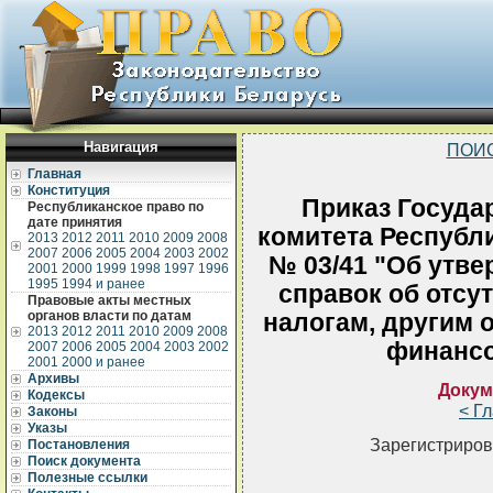
Навигация
ПОИ
Главная
Конституция
Приказ Госуда
Республиканское право по
дате принятия
комитета Республи
2013
2012
2011
2010
2009
2008
2007
2006
2005
2004
2003
2002
№ 03/41 "Об утв
2001
2000
1999
1998
1997
1996
1995
1994 и ранее
справок об отсу
Правовые акты местных
органов власти по датам
налогам, другим 
2013
2012
2011
2010
2009
2008
финанс
2007
2006
2005
2004
2003
2002
2001
2000 и ранее
Архивы
Докум
Кодексы
< Г
Законы
Указы
Зарегистриров
Постановления
Поиск документа
Полезные ссылки