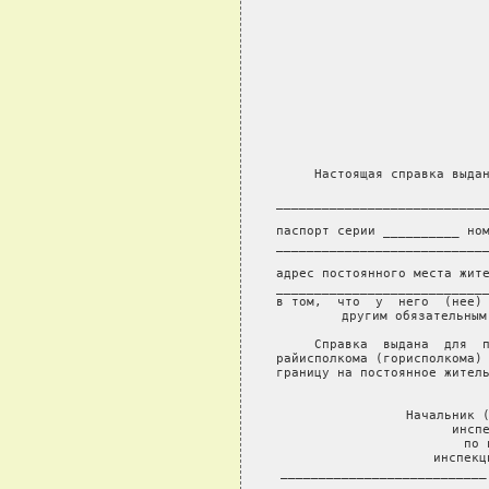
            
     Настоящая справка выдан
                   
____________________________
           
паспорт серии __________ ном
____________________________
            
адрес постоянного места жите
____________________________
в том,  что  у  него  (нее) 
другим обязательным
     Справка  выдана  для  п
райисполкома (горисполкома) 
границу на постоянное житель
Начальник (
инспе
по 
инспекц
___________________________
                         