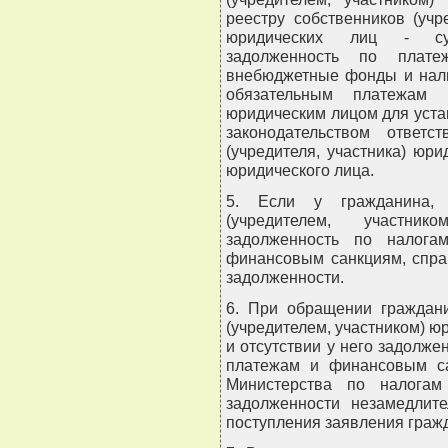
реестру собственников (учр
юридических лиц - суб
задолженность по плат
внебюджетные фонды и нали
обязательным платежам
юридическим лицом для уста
законодательством ответс
(учредителя, участника) юри
юридического лица.
5. Если у гражданина, 
(учредителем, участни
задолженность по налога
финансовым санкциям, спра
задолженности.
6. При обращении граждани
(учредителем, участником) ю
и отсутствии у него задолже
платежам и финансовым са
Министерства по налогам
задолженности незамедлит
поступления заявления граж