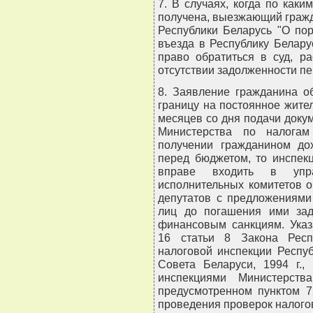
7. В случаях, когда по как
получена, выезжающий гражда
Республики Беларусь "О по
въезда в Республику Белару
право обратиться в суд, р
отсутствии задолженности п
8. Заявление гражданина о
границу на постоянное жите
месяцев со дня подачи докум
Министерства по налога
получении гражданином до
перед бюджетом, то инспек
вправе входить в упра
исполнительных комитетов о
депутатов с предложениями
лиц до погашения ими зад
финансовым санкциям. Указ
16 статьи 8 Закона Респ
налоговой инспекции Респу
Совета Беларуси, 1994 г.,
инспекциями Министерст
предусмотренном пунктом 7
проведения проверок налого