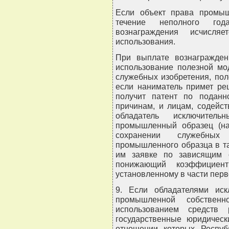
Если объект права промыш
течение неполного го
вознаграждения исчисля
использования.
При выплате вознагражден
использование полезной мо
служебных изобретения, по
если наниматель примет ре
получит патент по подан
причинам, и лицам, содейс
обладатель исключите
промышленный образец (на
сохранении служебных
промышленного образца в та
им заявке по зависящим 
понижающий коэффициент
установленному в части перв
9. Если обладателями ис
промышленной собствен
использованием средств 
государственные юридическ
отношении которых Респуб