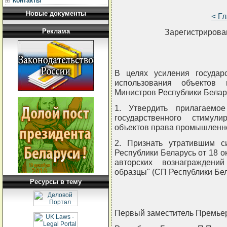
Контакты
Новые документы
< Г
Реклама
Зарегистрирован
В целях усиления государ
использования объектов 
Министров Республики Бел
1. Утвердить прилагаемо
государственного стимул
объектов права промышленно
2. Признать утратившим с
Республики Беларусь от 18 о
авторских вознагражден
образцы" (СП Республики Белар
Ресурсы в тему
Первый заместитель Премье