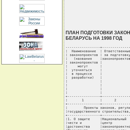
                                
                                
                               
ПЛАН ПОДГОТОВКИ ЗАКО
БЕЛАРУСЬ НА 1998 ГОД
-----------------+---------------+---------------+-------------
¦  Наименование  ¦ Ответственные ¦Срок подготовки¦      Срок       ¦
¦ законопроектов ¦ за подготовку ¦законопроектов ¦ представления   ¦
¦   (названия    ¦законопроектов ¦               ¦ законопроектов  ¦
¦ законопроектов ¦               ¦               ¦субъектами права ¦
¦     могут      ¦               ¦               ¦ законодательной ¦
¦  уточняться    ¦               ¦               ¦  инициативы в   ¦
¦  в процессе    ¦               ¦               ¦      Палату     ¦
¦  разработки)   ¦               ¦               ¦ представителей  ¦
¦                ¦               ¦               ¦  Национального  ¦
¦                ¦               ¦               ¦    собрания     ¦
¦                ¦               ¦               ¦   Республики    ¦
¦                ¦               ¦               ¦    Беларусь     ¦
+----------------+---------------+---------------+-----------------+
¦       1        ¦      2        ¦       3       ¦        4        ¦
+----------------+---------------+---------------+-----------------+
¦        Проекты законов, регулирующих отношения в области         ¦
¦государственного строительства, правосудия и охраны правопорядка  ¦
+----------------+---------------+---------------+-----------------+
¦1. О защите     ¦Национальный   ¦январь         ¦март             ¦
¦чести и         ¦центр          ¦               ¦                 ¦
¦достоинства     ¦законопроектной¦               ¦                 ¦
¦Президента      ¦деятельности   ¦               ¦                 ¦
¦Республики      ¦при Президенте ¦               ¦                 ¦
¦Беларусь        ¦Республики     ¦               ¦                 ¦
¦                ¦Беларусь       ¦               ¦                 ¦
+----------------+---------------+---------------+-----------------+
¦2. О государст- ¦Администрация  ¦февраль        ¦апрель           ¦
¦венной службе   ¦Президента     ¦               ¦                 ¦
¦в Республике    ¦Республики     ¦               ¦                 ¦
¦Беларусь        ¦Беларусь       ¦               ¦                 ¦
+----------------+---------------+---------------+-----------------+
¦3. О Комитете   ¦Комитет госу-  ¦март           ¦май              ¦
¦государственного¦дарственного   ¦               ¦                 ¦
¦контроля        ¦контроля       ¦               ¦                 ¦
¦Республики      ¦Республики     ¦               ¦                 ¦
¦Беларусь        ¦Беларусь       ¦               ¦                 ¦
+----------------+---------------+---------------+-----------------+
¦4. О внесении   ¦Совет Министров¦март           ¦май              ¦
¦изменений и     ¦Республики     ¦               ¦                 ¦
¦дополнений в    ¦Беларусь       ¦               ¦                 ¦
¦Закон           ¦               ¦               ¦                 ¦
¦Республики      ¦               ¦               ¦                 ¦
¦Беларусь        ¦               ¦               ¦                 ¦
¦"О беженцах"    ¦               ¦               ¦                 ¦
¦(унификация     ¦               ¦               ¦                 ¦
¦с законо-       ¦               ¦               ¦                 ¦
¦дательством     ¦               ¦               ¦                 ¦
¦Российской      ¦               ¦               ¦                 ¦
¦Федерации)      ¦               ¦               ¦                 ¦
+----------------+---------------+---------------+-----------------+
¦5. О внесении   ¦Совет          ¦май            ¦июль             ¦
¦изменений и     ¦Министров      ¦               ¦                 ¦
¦дополнений в    ¦Республики     ¦               ¦                 ¦
¦Закон           ¦Беларусь       ¦               ¦                 ¦
¦Республики      ¦               ¦               ¦                 ¦
¦Беларусь "О     ¦               ¦               ¦                 ¦
¦свободе         ¦               ¦               ¦                 ¦
¦вероиспо-       ¦               ¦               ¦                 ¦
¦веданий и       ¦               ¦               ¦                 ¦
¦религиозных     ¦               ¦               ¦                 ¦
¦организациях"   ¦               ¦               ¦                 ¦
+----------------+---------------+---------------+-----------------+
¦6. Избирательный¦Центральная    ¦июнь           ¦август           ¦
¦кодекс          ¦комиссия       ¦               ¦                 ¦
¦Республики      ¦Республики     ¦               ¦                 ¦
¦Беларусь        ¦Беларусь по    ¦               ¦                 ¦
¦                ¦выборам и      ¦               ¦                 ¦
¦                ¦проведению     ¦               ¦                 ¦
¦                ¦республиканских¦               ¦                 ¦
¦                ¦референдумов   ¦               ¦                 ¦
+----------------+---------------+---------------+-----------------+
¦7. О нормативных¦Национальный   ¦июнь           ¦август           ¦
¦п