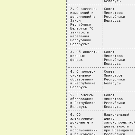
¦               ¦Беларусь       
+---------------+---------------
¦2. О внесении  ¦Совет          
¦изменений и    ¦Министров      
¦дополнений в   ¦Республики     
¦Закон          ¦Беларусь       
¦Республики     ¦               
¦Беларусь "О    ¦               
¦занятости      ¦               
¦населения      ¦               
¦Республики     ¦               
¦Беларусь"      ¦               
+---------------+---------------
¦3. Об инвести- ¦Совет          
¦ционных        ¦Министров      
¦фондах         ¦Республики     
¦               ¦Беларусь       
+---------------+---------------
¦4. О профес-   ¦Совет          
¦сиональном     ¦Министров      
¦образовании    ¦Республики     
¦в Республике   ¦Беларусь       
¦Беларусь       ¦               
+---------------+---------------
¦5. О высшем    ¦Совет          
¦образовании    ¦Министров      
¦в Республике   ¦Республики     
¦Беларусь       ¦Беларусь       
+---------------+---------------
¦6. Об          ¦Национальный   
¦электронном    ¦центр          
¦документе и    ¦законопроектной
¦его            ¦деятельности   
¦использовании  ¦при Президенте 
¦в банковской   ¦Республики     