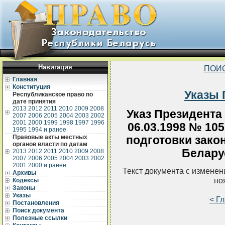
Навигация
ПОИ
Главная
Конституция
Указы 
Республиканское право по
дате принятия
2013
2012
2011
2010
2009
2008
Указ Президента
2007
2006
2005
2004
2003
2002
2001
2000
1999
1998
1997
1996
06.03.1998 № 10
1995
1994 и ранее
Правовые акты местных
подготовки зако
органов власти по датам
Беларус
2013
2012
2011
2010
2009
2008
2007
2006
2005
2004
2003
2002
2001
2000 и ранее
Текст документа с измене
Архивы
но
Кодексы
Законы
Указы
< Г
Постановления
Поиск документа
Полезные ссылки