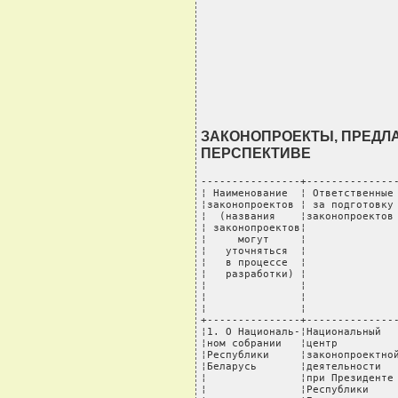
ЗАКОНОПРОЕКТЫ, ПРЕДЛА
ПЕРСПЕКТИВЕ
----------------+---------------
¦ Наименование  ¦ Ответственные 
¦законопроектов ¦ за подготовку 
¦  (названия    ¦законопроектов 
¦ законопроектов¦               
¦     могут     ¦               
¦   уточняться  ¦               
¦   в процессе  ¦               
¦   разработки) ¦               
¦               ¦               
¦               ¦               
¦               ¦               
+---------------+---------------
¦1. О Националь-¦Национальный   
¦ном собрании   ¦центр          
¦Республики     ¦законопроектной
¦Беларусь       ¦деятельности   
¦               ¦при Президенте 
¦               ¦Республики     