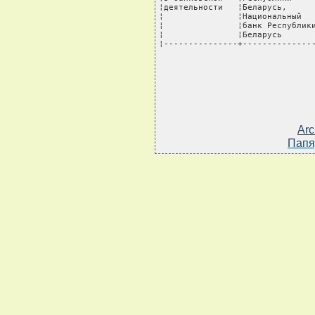
¦деятельности   ¦Беларусь,      
¦               ¦Национальный   
¦               ¦банк Республики
¦               ¦Беларусь       
¦---------------+--------------
Arc
Папя