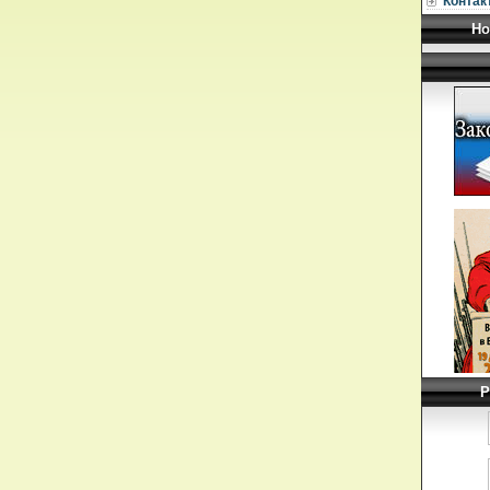
Контак
Но
Р