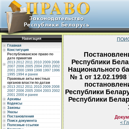
Навигация
ПОИ
Главная
Конституция
Постановлен
Республиканское право по
дате принятия
Республики Белар
2013
2012
2011
2010
2009
2008
2007
2006
2005
2004
2003
2002
Национального ба
2001
2000
1999
1998
1997
1996
1995
1994 и ранее
№ 1 от 12.02.199
Правовые акты местных
органов власти по датам
постановлен
2013
2012
2011
2010
2009
2008
Республики Белару
2007
2006
2005
2004
2003
2002
2001
2000 и ранее
Республики Белару
Архивы
Кодексы
Законы
Указы
Постановления
Докум
Поиск документа
< Г
Полезные ссылки