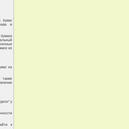
х бумаг
рава и
 бумаги
альный
ренные
маги их
умаг на
а также
вление
депо" у
енности
ийти к