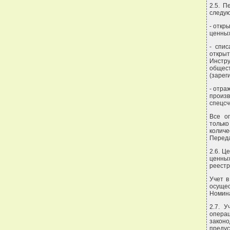
2.5. 
следую
- откр
ценных
- спи
откры
Инстр
общес
(зарег
- отра
произв
спецсче
Все о
тольк
количе
Переда
2.6. Ц
ценны
реестр
Учет в
осуще
Номина
2.7. 
операц
законо
преду