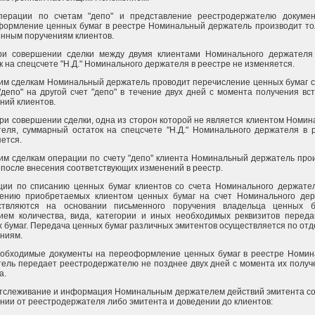
Операции по счетам "депо" и представление реестродержателю докуме
ормление ценных бумаг в реестре Номинальный держатель производит то
нным поручениям клиентов.
При совершении сделки между двумя клиентами Номинального держател
к на спецсчете "Н.Д." Номинального держателя в реестре не изменяется.
им сделкам Номинальный держатель проводит перечисление ценных бумаг с
"депо" на другой счет "депо" в течение двух дней с момента получения вс
ний клиентов.
При совершении сделки, одна из сторон которой не является клиентом Номин
еля, суммарный остаток на спецсчете "Н.Д." Номинального держателя в 
ется.
им сделкам операции по счету "депо" клиента Номинальный держатель про
 после внесения соответствующих изменений в реестр.
ции по списанию ценных бумаг клиентов со счета Номинального держате
лению приобретаемых клиентом ценных бумаг на счет Номинального де
ствляются на основании письменного поручения владельца ценных б
ием количества, вида, категории и иных необходимых реквизитов перед
 бумаг. Передача ценных бумаг различных эмитентов осуществляется по от
ниям.
еобходимые документы на переоформление ценных бумаг в реестре Номи
ель передает реестродержателю не позднее двух дней с момента их получ
а.
Отслеживание и информация Номинальным держателем действий эмитента со
нии от реестродержателя либо эмитента и доведении до клиентов: