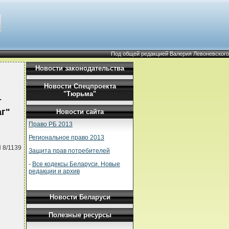
Под общей редакцией Валерия Левоневского
Новости законодательства
Новости Спецпроекта
"Тюрьма"
т
аг"
Новости сайта
Право РБ 2013
Региональное право 2013
 8/1139
Защита прав потребителей
-
Все кодексы Беларуси. Новые
редакции и архив
Новости Беларуси
Полезные ресурсы