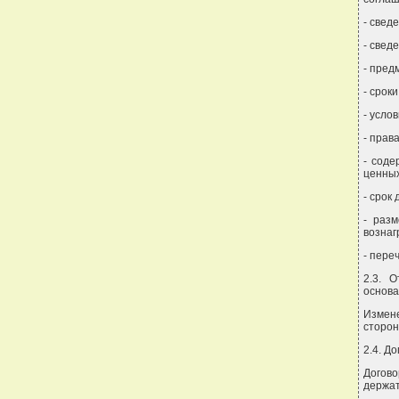
- свед
- свед
- пред
- срок
- усло
- прав
- соде
ценных
- срок
- раз
вознаг
- пере
2.3. 
основа
Измен
сторон
2.4. Д
Догов
держат