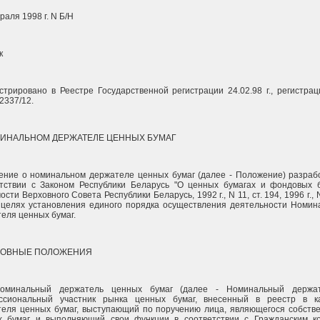
раля 1998 г. N Б/Н
к
стрировано в Реестре Государственной регистрации 24.02.98 г., регистра
2337/12.
ИНАЛЬНОМ ДЕРЖАТЕЛЕ ЦЕННЫХ БУМАГ
ние о номинальном держателе ценных бумаг (далее - Положение) разраб
етствии с Законом Республики Беларусь "О ценных бумагах и фондовых 
ости Верховного Совета Республики Беларусь, 1992 г., N 11, ст. 194, 1996 г., N
 целях установления единого порядка осуществления деятельности Номин
еля ценных бумаг.
СНОВНЫЕ ПОЛОЖЕНИЯ
Номинальный держатель ценных бумаг (далее - Номинальный держат
ссиональный участник рынка ценных бумаг, внесенный в реестр в ка
еля ценных бумаг, выступающий по поручению лица, являющегося собств
х бумаг и выполняющий свои функции в соответствии с Гражданским к