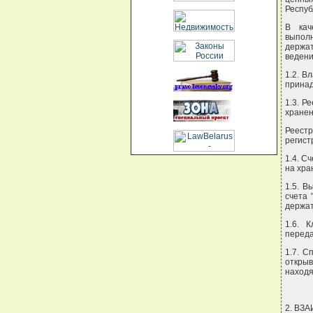
Респуб
В кач
выполн
держат
ведени
1.2. В
принад
1.3. Р
хранен
Реест
регист
1.4. С
на хра
1.5. В
счета 
держат
1.6. 
переда
1.7. С
откры
находя
2. ВЗ