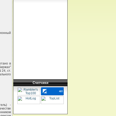
ционный
отано в
биржах"
 24, ст.
ального
Счетчики
ель) -
честве
енником
одексом