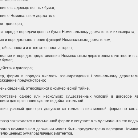
ения о владельце ценных бумаг;
ения о Номинальном держателе;
мет договора;
и и порядок передачи ценных бумаг Номинальному держателю и их возврата;
вия и порядок выполнения функций Номинальным держателем;
а, обязанности и ответственность сторон;
ржание и порядок представления Номинальным держателем отчетности вл
 бумаг;
 действия договора;
мер, форма и порядок выплаты вознаграждения Номинальному держател
раждение предусмотрено;
чень сведений, относящихся к коммерческой тайне.
Отсутствие одного или нескольких существенных условий в договоре я
нием для признания сделки недействительной.
ение условий договора допускается только в письменной форме по сог
.
оговор заключается в письменной форме и вступает в силу с момента его подп
ором о номинальном держании может быть предусмотрена передача Номин
елю ценных бумаг различных эмитентов.