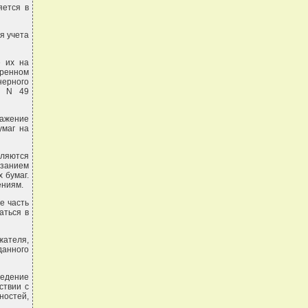
яется в
я учета
е их на
ренном
ерного
г. N 49
ражение
умаг на
ляются
азанием
 бумаг.
ениям.
е часть
аться в
жателя,
анного
ведение
ствии с
ностей,