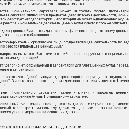
лики Беларусь и другими актами законодательства.
естве Номинального держателя может выступать только депозитари
ении действий, являющихся предметом депозитарной деятельности, Номи
ель действует как депозитарий. Депозитарий не может одновременно осуще
е реестра и номинальное держание ценных бумаг одного и того же эмитента.
ладелец ценных бумаг - юридическое или физическое лицо, которому ценные
лежат на праве собственности.
еестродержатель - юридическое лицо, осуществляющее деятельность по ве
ию реестра владельцев ценных бумаг.
родержателем может быть эмитент либо, по его поручению, специализир
ратор или депозитарий.
чет "депо" - счет, открываемый в депозитарии для учета ценных бумаг, перед
нение в депозитарий.
ыписка со счета "депо" - документ, отражающий информацию о текущем со
"депо". Выписка заверяется подписью должностного лица и печатью Номин
еля.
Клиент Номинального держателя (далее - клиент) - владелец ценных
вший свои ценные бумаги Номинальному держателю.
пециальный счет Номинального держателя (далее - спецсчет "Н.Д.") - лицево
ваемый в реестре Номинальному держателю для учета прав на ценные 
щиеся у него в держании на основании договора.
АИМООТНОШЕНИЯ НОМИНАЛЬНОГО ДЕРЖАТЕЛЯ