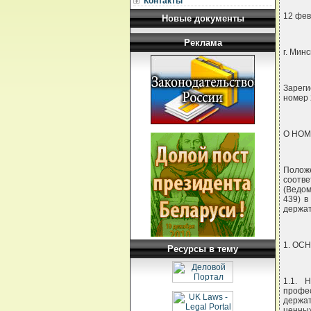
Контакты
12 фев
Новые документы
Реклама
г. Минс
Зареги
номер 
О НОМ
Положе
соотв
(Ведом
439) в
держат
1. О
Ресурсы в тему
1.1. 
профе
держат
ценны