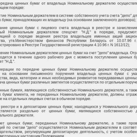
Передача ценных бумаг от владельца Номинальному держателю осуществл
щем порядке:
ытие Номинальным держателем в системе собственного учета счета "депо" дл
 бумаг, принадлежащих их владельцу (на основании заключенного договора);
сание ценных бумаг с лицевого счета владельца в реестре и зачислени
тый Номинальным держателем спецсчет "Н.Д." в порядке, предусмот
укцией о порядке ведения реестра владельцев именных акций акцион
тва, утв.Министерством финансов Республики Беларусь от 10.07.96 
истрировано в Реестре Государственной регистрации 4.10.96 г. N 1612/12);
жение Номинальным держателем ценных бумаг на счет "депо" владельца. От
одится в течение одного рабочего дня с момента поступления ценных б
т "Н.Д.".
перации по передаче ценных бумаг Номинальному держателю осуществ
о на основании письменного поручения владельца ценных бумаг с ук
ства, вида, категории и иных необходимых реквизитов передаваемых ценных
ча ценных бумаг различных эмитентов осуществляется по отдельным поруч
енные бумаги, являющиеся собственностью Номинального держателя, а такж
х бумаг клиента, не переданных Номинальному держателю, должны отраж
е на отдельных лицевых счетах в обычном порядке.
 реестре и в депозитарии ценных бумаг, находящихся у Номинального дер
ствляется раздельно от ценных бумаг, являющихся собственностью д
льного держателя.
Учет ценных бумаг, переданных Номинальному держателю, а также про
ий по счетам "депо" осуществляется Номинальным держателем в соответ
дательством, регулирующим депозитарную деятельность, с учетом особен
смотренных настоящим Положением.