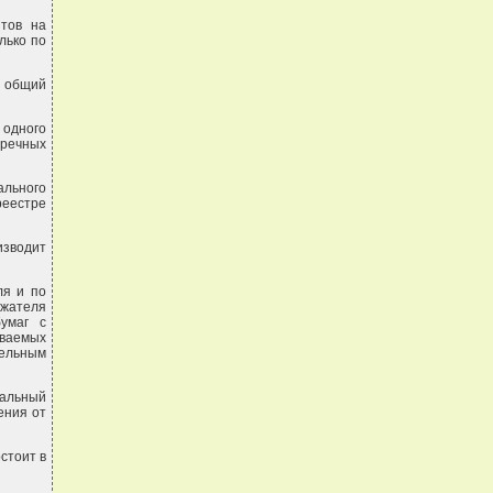
нтов на
лько по
я общий
 одного
тречных
ального
реестре
изводит
ля и по
ржателя
умаг с
аваемых
дельным
нальный
ения от
стоит в