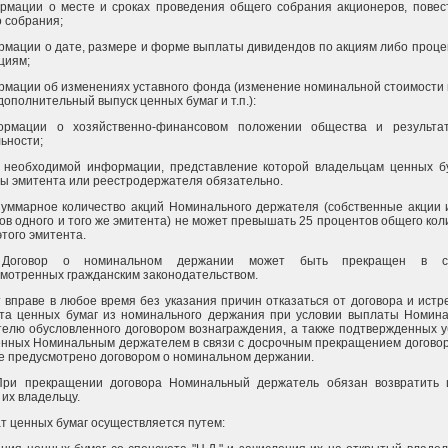
рмации о месте и сроках проведения общего собрания акционеров, повес
 собрания;
рмации о дате, размере и форме выплаты дивидендов по акциям либо проце
циям;
рмации об изменениях уставного фонда (изменение номинальной стоимости
 дополнительный выпуск ценных бумаг и т.п.):
ормации о хозяйственно-финансовом положении общества и результат
ьности;
й необходимой информации, представление которой владельцам ценных б
ы эмитента или реестродержателя обязательно.
Суммарное количество акций Номинального держателя (собственные акции 
ов одного и того же эмитента) не может превышать 25 процентов общего кол
этого эмитента.
 Договор о номинальном держании может быть прекращен в сл
мотренных гражданским законодательством.
 вправе в любое время без указания причин отказаться от договора и истр
ата ценных бумаг из номинального держания при условии выплаты Номин
елю обусловленного договором вознаграждения, а также подтвержденных у
нных Номинальным держателем в связи с досрочным прекращением договор
е предусмотрено договором о номинальном держании.
 При прекращении договора Номинальный держатель обязан возвратить
 их владельцу.
т ценных бумаг осуществляется путем: