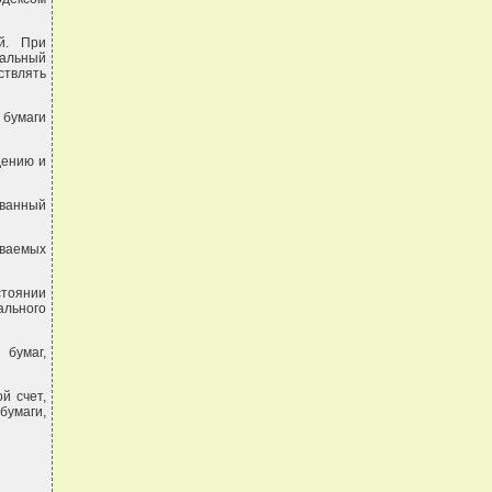
й. При
нальный
ствлять
 бумаги
дению и
ованный
аваемых
стоянии
ального
 бумаг,
й счет,
бумаги,