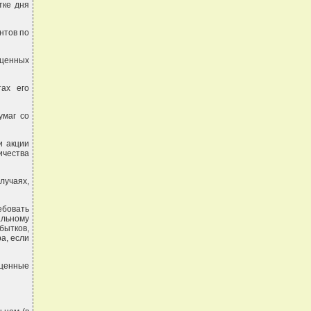
тке дня
нтов по
 ценных
ах его
умаг со
и акции
ичества
учаях,
ебовать
альному
бытков,
а, если
 ценные