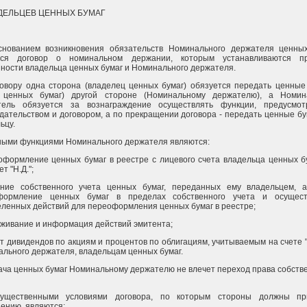
ДЕЛЬЦЕВ ЦЕННЫХ БУМАГ
Основанием возникновения обязательств Номинального держателя ценны
тся договор о номинальном держании, которым устанавливаются п
ности владельца ценных бумаг и Номинального держателя.
овору одна сторона (владелец ценных бумаг) обязуется передать ценные
ь ценных бумаг) другой стороне (Номинальному держателю), а Номин
тель обязуется за вознаграждение осуществлять функции, предусмот
дательством и договором, а по прекращении договора - передать ценные бу
ьцу.
ыми функциями Номинального держателя являются:
оформление ценных бумаг в реестре с лицевого счета владельца ценных б
т "Н.Д.";
ение собственного учета ценных бумаг, переданных ему владельцем, 
формление ценных бумаг в пределах собственного учета и осущест
ленных действий для переоформления ценных бумаг в реестре;
еживание и информация действий эмитента;
ет дивидендов по акциям и процентов по облигациям, учитываемым на счете "
льного держателя, владельцам ценных бумаг.
ча ценных бумаг Номинальному держателю не влечет переход права собств
Существенными условиями договора, по которым стороны должны пр
ению, являются: