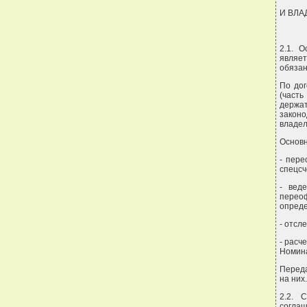
И ВЛА
2.1. 
являе
обязан
По дог
(част
держа
законо
владел
Основн
- пере
спецсче
- вед
перео
опреде
- отсл
- расч
Номина
Переда
на них.
2.2. 
соглаш