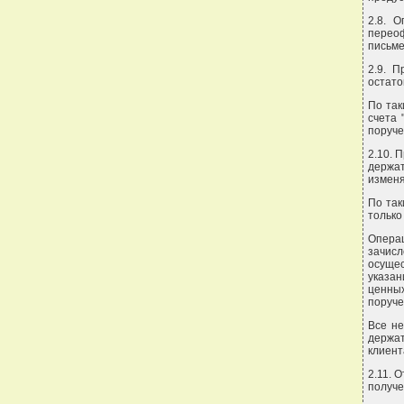
2.8. 
переоф
письме
2.9. 
остато
По так
счета 
поруче
2.10. 
держат
изменя
По так
только
Опера
зачис
осуще
указан
ценных
поруче
Все н
держат
клиент
2.11. 
получе