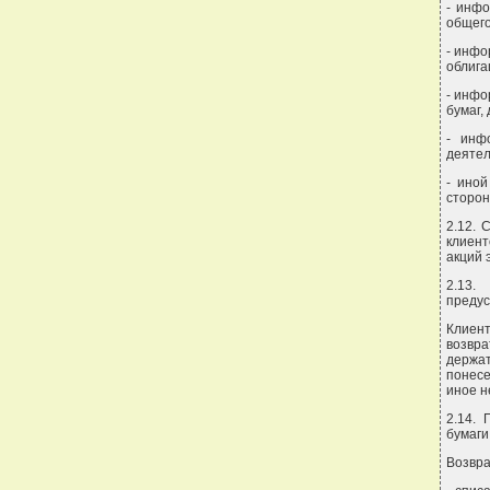
- инфо
общего
- инфо
облига
- инфо
бумаг,
- инф
деятел
- ино
сторон
2.12. 
клиент
акций 
2.13.
предус
Клиент
возвр
держат
понесе
иное н
2.14.
бумаги
Возвра