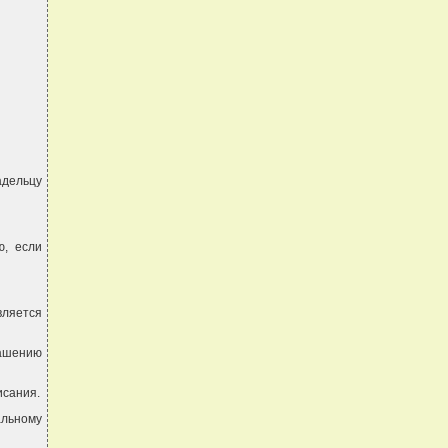
адельцу
ю, если
вляется
лашению
исания.
альному