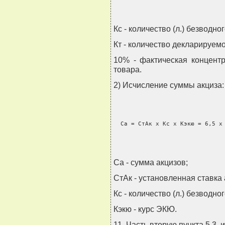
Кс - количество (л.) безводно
Кт - количество декларируемо
10% - фактическая концент
товара.
2) Исчисление суммы акциза:
  Са = СтАк x Кс x Кэкю = 6,5 x
Са - сумма акцизов;
СтАк - установленная ставка
Кс - количество (л.) безводно
Кэкю - курс ЭКЮ.
11. Часть вторую пункта 5.3.