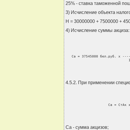
25% - ставка таможенной по
3) Исчисление объекта налог
Н = 30000000 + 7500000 + 450
4) Исчисление суммы акциза:
                                
   Са = 37545000 бел.руб. x ----
                               
4.5.2. При применении специ
                     Са = СтАк 
Са - сумма акцизов;