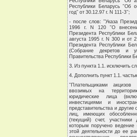
Республики Беларусь "Об ак
Республики Беларусь "Об о
год" от 30.12.97 г. N 111-З";
- после слов: "Указа Прези
1996 г. N 120 "О внесен
Президента Республики Бела
августа 1995 г. N 300 и от 
Президента Республики Бела
(Собрание декретов и у
Правительства Республики Бел
3. Из пункта 1.1. исключить сл
4. Дополнить пункт 1.1. час
"Плательщиками акцизов 
ввозимых на территори
юридические лица (вкл
инвестициями и иностра
представительства и другие
лиц, имеющих обособленн
(текущий) счет, участники
которым поручено ведение 
этой деятельности до ее ра