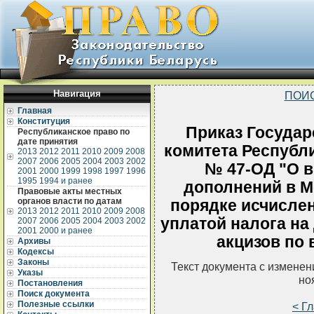
Навигация
ПОИ
Главная
Конституция
Приказ Государ
Республиканское право по
дате принятия
комитета Республи
2013
2012
2011
2010
2009
2008
2007
2006
2005
2004
2003
2002
№ 47-ОД "О в
2001
2000
1999
1998
1997
1996
1995
1994 и ранее
дополнений в М
Правовые акты местных
органов власти по датам
порядке исчислен
2013
2012
2011
2010
2009
2008
уплатой налога на
2007
2006
2005
2004
2003
2002
2001
2000 и ранее
акцизов по
Архивы
Кодексы
Законы
Текст документа с измене
Указы
но
Постановления
Поиск документа
Полезные ссылки
< Г