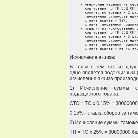
     - ювелирные изделия из сере
       код товара по ТН ВЭД СНГ 
       количество товара - 2 шт.
       таможенная стоимость един
       ставка акциза - 30%;

       ставка таможенной пошлины
     - изделия из искусственного
       код товара по ТН ВЭД СНГ 
       количество товара - 5 шт.
       таможенная стоимость един
       ставка таможенной пошлины
       ставка акциза - не устан
Исчисление акциза:
В связи с тем, что из дву
одно является подакцизным (
исчисление акциза производ
1) Исчисление суммы с
подакцизного товара:
СТО = ТС x 0,15% = 30000000 б
0,15% - ставка сборов за та
2) Исчисление суммы таможе
ТП = ТС x 25% = 30000000 бел