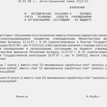
16.02.98 г., регистрационный номер 2312/12.

                            ИЗМЕНЕНИЯ

     В   МЕТОДИЧЕСКИЕ  УКАЗАНИЯ О     ПОРЯДКЕ

     УЧЕТА   ОСНОВНЫХ   СРЕДСТВ  УЧРЕЖДЕНИЯМИ

     И ОРГАНИЗАЦИЯМИ, СОСТОЯЩИМИ   НА БЮДЖЕТЕ
ветствии с Указаниями об установлении лимита отнесения имущества к мал
троизнашивающимся предметам, утвержденными Министерством фи
лики Беларусь 12.12.97 г. N 60 (зарегистрированы в Реестре Государс
рации 09.01.98 г., рег. N 2221/12), в Методические указания о порядке учета 
тв учреждениями и организациями, состоящими на бюджете, утвержд
терством финансов Республики Беларусь 21.07.97 г. N 34 (зарегистрир
е Государственной регистрации 25.07.97 г., рег. N 1995/12), внести сл
ние:
це 7 пункта 1 вместо слов "25 минимальных заработных плат" записать с
нов рублей", вместо слов "10 минимальных заработных плат" записать с
на рублей";
ункте 8 пункта 11 вместо слов (25 минимальных заработных плат" записать с
нов рублей".
     Министр                                   Н.Корбут