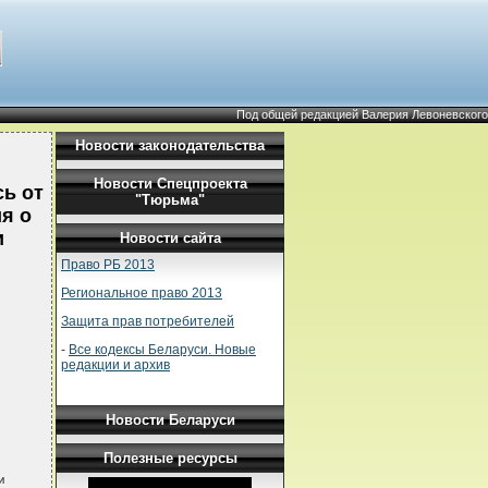
Под общей редакцией Валерия Левоневского
Новости законодательства
Новости Спецпроекта
ь от
"Тюрьма"
я о
и
Новости сайта
Право РБ 2013
Региональное право 2013
Защита прав потребителей
-
Все кодексы Беларуси. Новые
редакции и архив
Новости Беларуси
Полезные ресурсы

