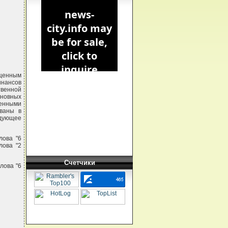
оценным
нансов
твенной
основных
енными
ованы в
едующее
лова "6
лова "2
Счетчики
лова "6