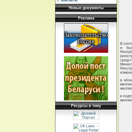
Контакты
Новые документы
Реклама
В соот
и быс
Респуб
регист
средс
Минис
Реестр
измене
в абза
миллио
миллио
в подп
миллио
Ресурсы в тему