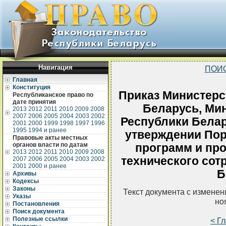
Навигация
ПОИ
Главная
Конституция
Приказ Министерс
Республиканское право по
дате принятия
Беларусь, Ми
2013
2012
2011
2010
2009
2008
2007
2006
2005
2004
2003
2002
Республики Белару
2001
2000
1999
1998
1997
1996
1995
1994 и ранее
утверждении По
Правовые акты местных
органов власти по датам
программ и пр
2013
2012
2011
2010
2009
2008
технического сот
2007
2006
2005
2004
2003
2002
2001
2000 и ранее
Б
Архивы
Кодексы
Законы
Текст документа с измене
Указы
но
Постановления
Поиск документа
Полезные ссылки
< Г