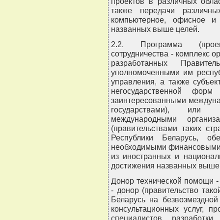
проектов в различных обла
также передачи различны
компьютерное, офисное и
названных выше целей.
2.2. Программа (проек
сотрудничества - комплекс о
разработанных Правите
уполномоченными им респуб
управления, а также субъек
негосударственной форм
заинтересованными междуна
государствами), или 
международными органи
(правительствами таких ст
Республики Беларусь, об
необходимыми финансовыми,
из иностранных и национал
достижения названных выше 
Донор технической помощи -
- донор (правительство тако
Беларусь на безвозмездной
консультационных услуг, п
специалистов, разработки