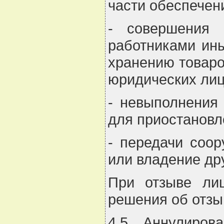
части обеспечен
- совершения 
работниками ины
хранению товаро
юридических лиц
- невыполнения
для приостановл
- передачи соор
или владение дру
При отзыве ли
решения об отзы
4.5. Аннулиров