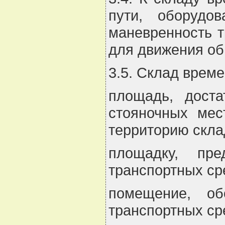
пути, оборудо
маневренность т
для движения об
3.5. Склад врем
площадь, дост
стояночных мес
территорию скл
площадку, пр
транспортных ср
помещение, об
транспортных с