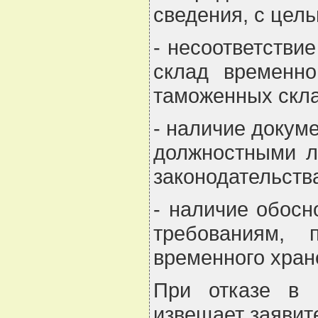
сведения, с цел
- несоответстви
склад временно
таможенных скла
- наличие докум
должностными л
законодательств
- наличие обосн
требованиям,
временного хран
При отказе в 
извещает заявит