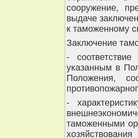
сооружение, пр
выдаче заключен
к таможенному с
Заключение тамо
- соответствие
указанным в По
Положения, со
противопожарного
- характеристи
внешнеэкономи
таможенными ор
хозяйствовани