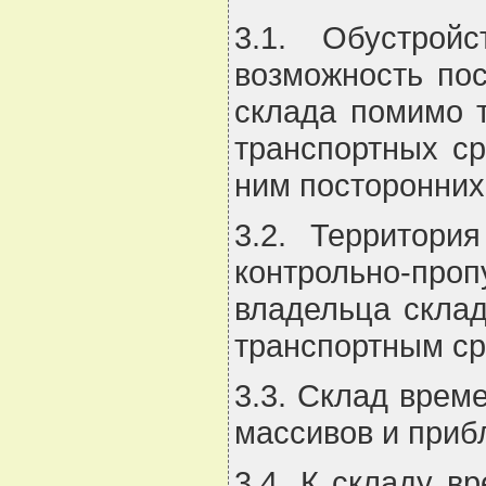
3.1. Обустрой
возможность пос
склада помимо т
транспортных ср
ним посторонних
3.2. Территори
контрольно-про
владельца склад
транспортным ср
3.3. Склад врем
массивов и приб
3.4. К складу в