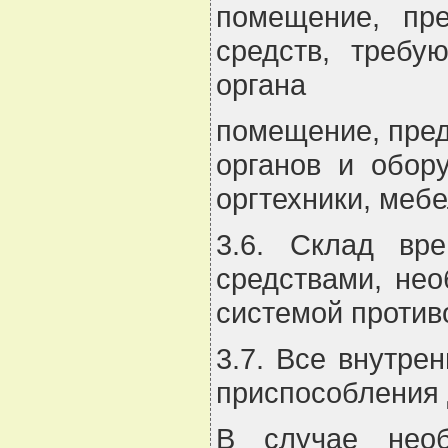
помещение, пр
средств, требу
органа
помещение, пре
органов и обор
оргтехники, меб
3.6. Склад вр
средствами, нео
системой против
3.7. Все внутре
приспособления 
В случае необ