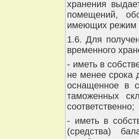
хранения выдае
помещений, об
имеющих режим к
1.6. Для получе
временного хран
- иметь в собст
не менее срока 
оснащенное в с
таможенных ск
соответственно;
- иметь в собс
(средства) ба