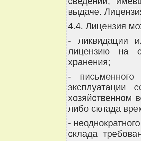
сведений, имев
выдаче. Лицензи
4.4. Лицензия мо
- ликвидации и
лицензию на с
хранения;
- письменного
эксплуатации с
хозяйственном в
либо склада вре
- неоднократног
склада требова