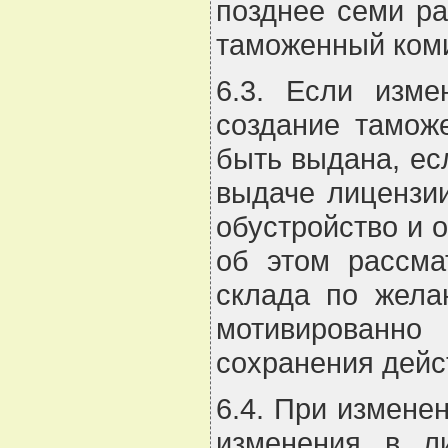
позднее семи ра
таможенный коми
6.3. Если изме
создание тамож
быть выдана, ес
выдаче лицензии
обустройство и 
об этом рассма
склада по жела
мотивированно 
сохранения дейс
6.4. При измене
изменения в ли