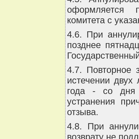
оформляется п
комитета с указ
4.6. При аннули
позднее пятнад
Государственный
4.7. Повторное
истечении двух 
года - со дня
устранения при
отзыва.
4.8. При аннул
возврату не подл