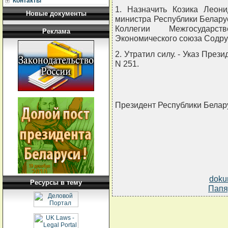
Контакты
1. Назначить Козика Леон
Новые документы
министра Республики Беларус
Коллегии Межгосударст
Реклама
Экономического союза Содру
2. Утратил силу. - Указ През
N 251.
Президент Республики Бела
doku
Ресурсы в тему
Папя