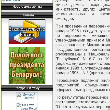
Контакты
жилых домов, находящихс
Новые документы
министерств, других цент
исполнительных и распо
Реклама
ежегодно.
При проведении переоценк
января 1998 г. следует руко
по переоценке жилищно
утвержденными приказом Ми
согласованию с Минжилкомх
Государственной регистр
опубликованы в "Национальн
"Республика" N 6-7 за 1
(индексами) изменения стои
января 1998 г., утвержденн
января 1998 г. N 5 (прилагают
Переоценке подлежит жил
предприятий, объединени
Ресурсы в тему
оформленных гражданами в с
По результатам переоценки 
составляют статистический 
"Отчет о результатах перео