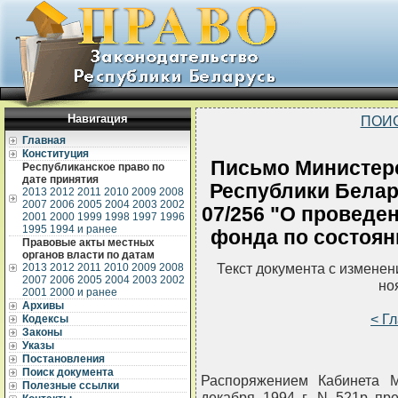
Навигация
ПОИ
Главная
Конституция
Письмо Министерс
Республиканское право по
дате принятия
Республики Белару
2013
2012
2011
2010
2009
2008
2007
2006
2005
2004
2003
2002
07/256 "О проведе
2001
2000
1999
1998
1997
1996
1995
1994 и ранее
фонда по состояни
Правовые акты местных
органов власти по датам
Текст документа с измене
2013
2012
2011
2010
2009
2008
2007
2006
2005
2004
2003
2002
но
2001
2000 и ранее
Архивы
< Г
Кодексы
Законы
Указы
Постановления
Поиск документа
Распоряжением Кабинета М
Полезные ссылки
декабря 1994 г. N 521р пр