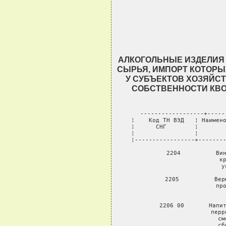
АЛКОГОЛЬНЫЕ ИЗДЕЛИЯ
СЫРЬЯ, ИМПОРТ КОТОРЫ
У СУБЪЕКТОВ ХОЗЯЙС
СОБСТВЕННОСТИ КВО
------------------+-----
¦    Код ТН ВЭД   ¦ Наимено
¦      СНГ        ¦        
¦                 ¦        
¦-----------------+--------
     2204          Вин
                   кр
                   у
     2205          Вер
                   про
               
     2206 00       Напит
                   перр
                   см
                   сб