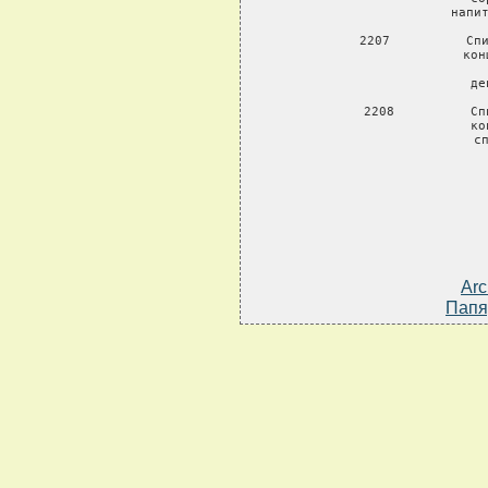
                   напит
     2207          Спи
                   кон
                   
                   де
     2208          Сп
                   ко
                   сп
           
Arc
Папя