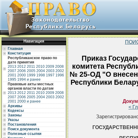
Навигация
ПОИ
Главная
Конституция
Приказ Государ
Республиканское право по
дате принятия
комитета Республи
2013
2012
2011
2010
2009
2008
2007
2006
2005
2004
2003
2002
№ 25-ОД "О внесен
2001
2000
1999
1998
1997
1996
1995
1994 и ранее
Республики Беларус
Правовые акты местных
органов власти по датам
2013
2012
2011
2010
2009
2008
2007
2006
2005
2004
2003
2002
Докум
2001
2000 и ранее
Архивы
< Г
Кодексы
Законы
Зарегистрировано
Указы
Постановления
ГОСУДАРСТВЕНН
Поиск документа
Полезные ссылки