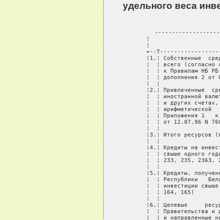
удельного веса инв
-------------------
¦                    
¦                    
+--T-----------------
¦1.¦ Собственные  сре
¦  ¦ всего (согласно 
¦  ¦ к Правилам НБ РБ
¦  ¦ дополнения 2 от 
¦  ¦                 
¦2.¦ Привлеченные  ср
¦  ¦ иностранной валю
¦  ¦ и других счетах,
¦  ¦ арифметической  
¦  ¦ Приложения 1   к
¦  ¦ от 12.07.96 N 76
¦  ¦                 
¦3.¦ Итого ресурсов (
¦  ¦                 
¦4.¦ Кредиты на инвес
¦  ¦ свыше одного год
¦  ¦ 233, 235, 2363, 
¦  ¦                 
¦5.¦ Кредиты, получен
¦  ¦ Республики   Бел
¦  ¦ инвестиции свыше
¦  ¦ 164, 165)       
¦  ¦                 
¦6.¦ Целевые     ресу
¦  ¦ Правительства и 
¦  ¦ и направленные н