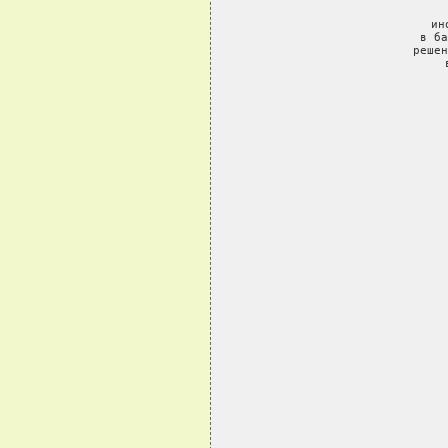
    
     ин
     в ба
     решен
     
   
  
 
 
 
 
 
 
 