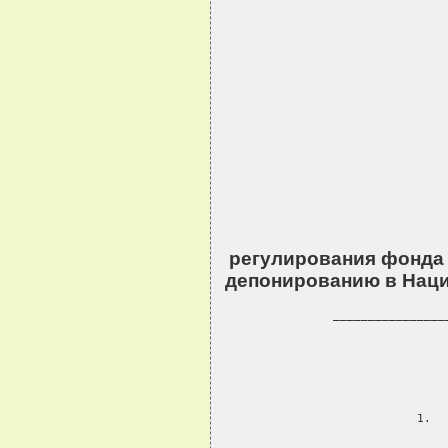
                     
                     
                   
регулирования фонда
депонированию в Наци
     ________________
       
             
        
     
                  
                
     1.  
          
        