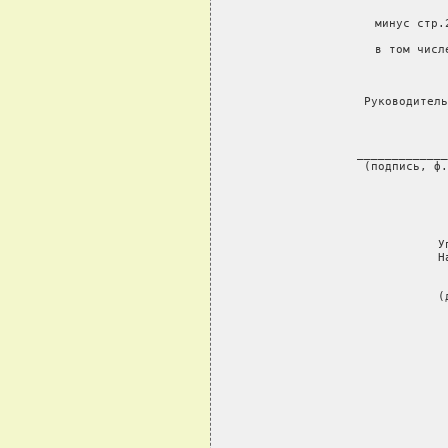
        
           минус стр.
           в том числ
                     
     Руководитель
     
     _____________
     (подпись, ф.
     
     У
     Н
     (
     
    