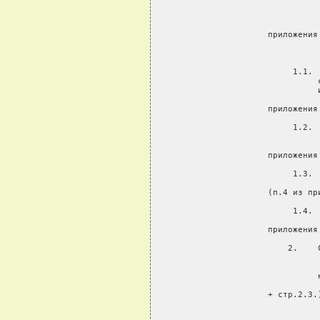
          
        
       
           приложения
     1.1. 
           
           
       
           приложения
     1.2. 
         
        
           приложения
     1.3. 
        
           (п.4 из пр
     1.4. 
        
           приложения
     2.    
          
          
           
        
           + стр.2.3.