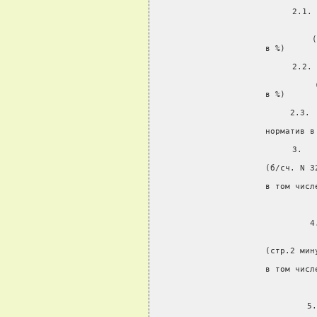
     2.1. 
           
        
           (
           в %)      
     2.2. 
         
           
           в %)      
     2.3. 
           
           норматив в
     3.   
          
           (б/сч. N 3
           в том числ
                     
     4
        
     
           (стр.2 мин
           в том числ
                     
     5.
          