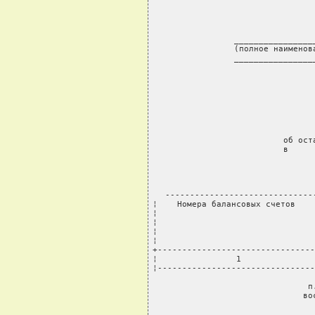
     ________________
     (полное наименов
     ________________
                 
                     
                     
             
        
          об ост
          в     
            
                   
------------------------------
¦    Номера балансовых счетов    
¦                                
¦                                
¦                                
¦                                
+--------------------------------
¦                1               
¦--------------------------------
     п
     во
     