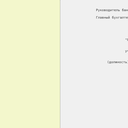
     Руководитель бан
     Главный бухгалте
       
    
     "
 
     у
 
         (должность
   