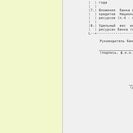
¦  ¦ года            
¦  ¦                 
¦7.¦ Вложения  банка 
¦  ¦ кредитов  Национ
¦  ¦ ресурсов (п.4 - 
¦  ¦                 
¦8.¦ Удельный  вес  и
¦  ¦ ресурсах банка (
L--+-----------------
     Руководитель бан
               
     ________________
     (подпись, ф.и.о.
 
   
     __
     (
     