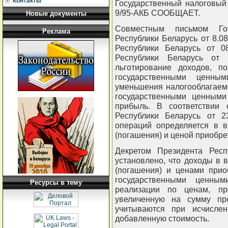
Контакты
Государственный налоговый 
9/95-АКБ СООБЩАЕТ.
Новые документы
Совместным письмом Госу
Реклама
Республики Беларусь от 8.08
Республики Беларусь от 08
Республики Беларусь от 
льготирование доходов, п
государственными ценным
уменьшения налогооблагаем
государственными ценными
прибыль. В соответствии
Республики Беларусь от 2
операций определяется в 
(погашения) и ценой приобре
Декретом Президента Респ
установлено, что доходы в
(погашения) и ценами прио
государственными ценны
Ресурсы в тему
реализации по ценам, пр
увеличенную на сумму пр
учитываются при исчисле
добавленную стоимость.