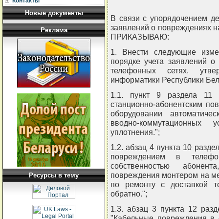
Контакты
Новые документы
В связи с упорядочением д
заявлений о повреждениях на
Реклама
ПРИКАЗЫВАЮ:
1. Внести следующие изм
порядке учета заявлений о
телефонных сетях, утв
информатики Республики Бела
1.1. пункт 9 раздела 11
станционно-абонентским по
оборудовании автоматиче
вводно-коммутационных у
уплотнения.";
1.2. абзац 4 пункта 10 разде
повреждением в телефо
собственностью абонент
повреждения монтером на ме
Ресурсы в тему
по ремонту с доставкой т
обратно.";
1.3. абзац 3 пункта 12 раз
"Кабельные повреждения в 