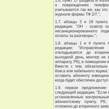
1.6. пункт 17 раздела III из
о повреждениях телефо
учитываются так же, как эт
журнале формы ТФ 2/7.";
1.7. абзацы 3 и 19 пункт
редакции: "ОН - осмотр н
несанкционированного под
оплаты за разговоры.";
1.8. абзацы 1 и 4 пункта 
редакции: "Исправление
откладывается до вторич
выходной день, монтер не з
аппарату, РК), в помещении и
Вместе с тем, обязательно
бокса или кабельного ящика.
оставить абоненту извещен
когда будет обеспечен доступ
1.9. первое предложение
следующей редакции: "Если 
установленные контрольные
абонентскому пункту, РК
отложено до вторичного заяв