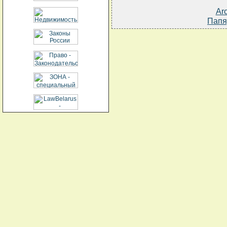
Ar
Папя