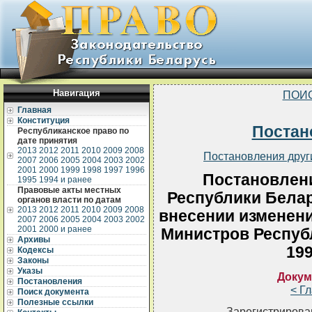
Навигация
ПОИ
Главная
Конституция
Постан
Республиканское право по
дате принятия
2013
2012
2011
2010
2009
2008
Постановления друг
2007
2006
2005
2004
2003
2002
2001
2000
1999
1998
1997
1996
Постановлен
1995
1994 и ранее
Правовые акты местных
Республики Белар
органов власти по датам
2013
2012
2011
2010
2009
2008
внесении изменени
2007
2006
2005
2004
2003
2002
2001
2000 и ранее
Министров Республ
Архивы
199
Кодексы
Законы
Указы
Докум
Постановления
< Г
Поиск документа
Полезные ссылки
Зарегистрирован