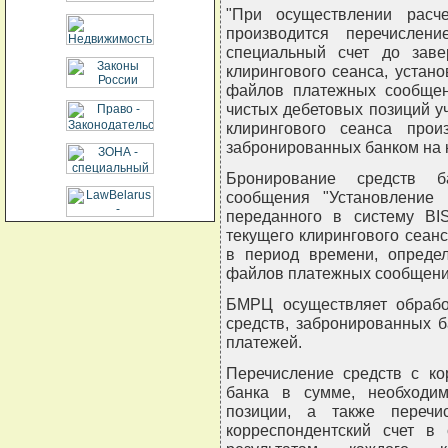
"При осуществлении расч
производится перечислен
специальный счет до заве
клирингового сеанса, устан
файлов платежных сообщен
чистых дебетовых позиций у
клирингового сеанса про
забронированных банком на 
Бронирование средств б
сообщения "Установление р
переданного в систему BI
текущего клирингового сеан
в период времени, опреде
файлов платежных сообщений
БМРЦ осуществляет обрабо
средств, забронированных 
платежей.
Перечисление средств с ко
банка в сумме, необходи
позиции, а также перечи
корреспондентский счет в