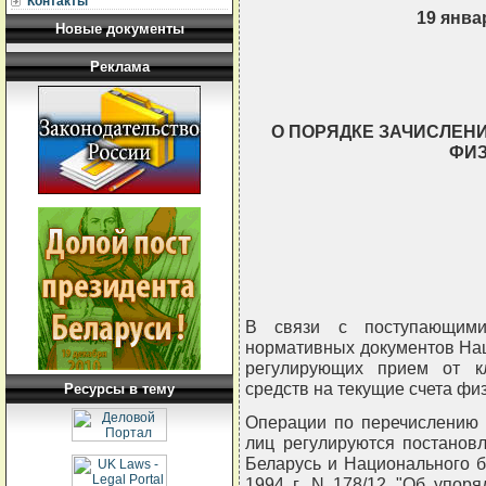
Контакты
19 январ
Новые документы
Реклама
О ПОРЯДКЕ ЗАЧИСЛЕН
ФИЗ
                          
                          
                       
               
В связи с поступающими
нормативных документов Нац
регулирующих прием от к
средств на текущие счета фи
Ресурсы в тему
Операции по перечислению 
лиц регулируются постанов
Беларусь и Национального б
1994 г. N 178/12 "Об упор