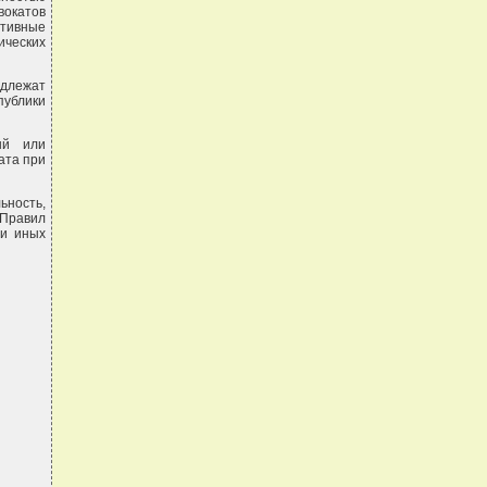
вокатов
ативные
ических
длежат
публики
ый или
ата при
ьность,
 Правил
 и иных