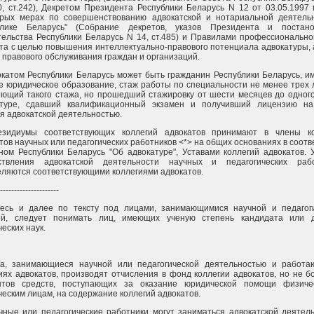
20, ст.242), Декретом Президента Республики Беларусь N 12 от 03.05.1997 
орых мерах по совершенствованию адвокатской и нотариальной деятель
блике Беларусь" (Собрание декретов, указов Президента и постано
ельства Республики Беларусь N 14, ст.485) и Правилами профессионально
та с целью повышения интеллектуально-правового потенциала адвокатуры, 
 правового обслуживания граждан и организаций.
окатом Республики Беларусь может быть гражданин Республики Беларусь, 
 юридическое образование, стаж работы по специальности не менее трех 
ющий такого стажа, но прошедший стажировку от шести месяцев до одного
атуре, сдавший квалификационный экзамен и получивший лицензию на
я адвокатской деятельностью.
езидиумы соответствующих коллегий адвокатов принимают в члены ко
тов научных или педагогических работников <*> на общих основаниях в соотв
ном Республики Беларусь "Об адвокатуре", Уставами коллегий адвокатов. 
ствления адвокатской деятельности научных и педагогических рабо
ляются соответствующими коллегиями адвокатов.
---------------------
десь и далее по тексту под лицами, занимающимися научной и педагог
ой, следует понимать лиц, имеющих ученую степень кандидата или д
еских наук.
ца, занимающиеся научной или педагогической деятельностью и работ
иях адвокатов, производят отчисления в фонд коллегии адвокатов, но не б
нтов средств, поступающих за оказание юридической помощи физиче
еским лицам, на содержание коллегий адвокатов.
чные или педагогические работники могут заниматься адвокатской деятел