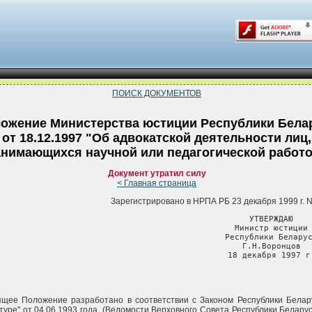
ПОИСК ДОКУМЕНТОВ
ожение Министерства юстиции Республики Бела
от 18.12.1997 "Об адвокатской деятельности лиц,
анимающихся научной или педагогической работ
Документ утратил силу
< Главная страница
Зарегистрировано в НРПА РБ 23 декабря 1999 г. N
                                               УТВЕРЖДАЮ

                                               Министр юстиции

                                               Республики Беларус
                                               Г.Н.Воронцов

                                               18 декабря 1997 г
щее Положение разработано в соответствии с Законом Республики Белар
туре" от 04.06.1993 года, (Ведомости Верховного Совета Республики Беларус