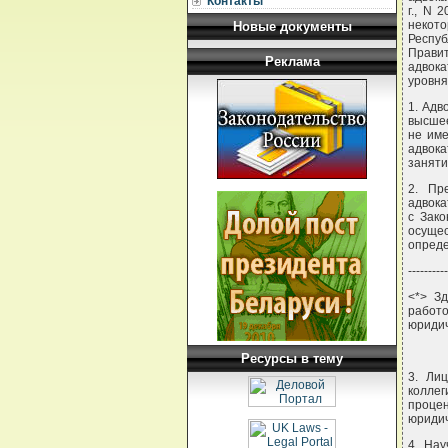
Контакты
г., N 
некот
Новые документы
Респу
Правит
Реклама
адвока
уровня
1. Адв
высшее
не име
адвок
заняти
2. Пр
адвока
с Зако
осуще
опреде
----------
<*> З
работ
юридич
Ресурсы в тему
3. Ли
коллег
проце
юридич
4. Нау