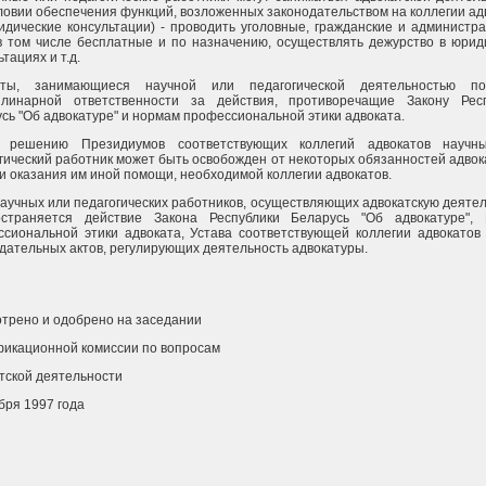
ловии обеспечения функций, возложенных законодательством на коллегии ад
идические консультации) - проводить уголовные, гражданские и администр
в том числе бесплатные и по назначению, осуществлять дежурство в юрид
тациях и т.д.
аты, занимающиеся научной или педагогической деятельностью по
плинарной ответственности за действия, противоречащие Закону Рес
сь "Об адвокатуре" и нормам профессиональной этики адвоката.
 решению Президиумов соответствующих коллегий адвокатов научн
гический работник может быть освобожден от некоторых обязанностей адвок
и оказания им иной помощи, необходимой коллегии адвокатов.
научных или педагогических работников, осуществляющих адвокатскую деятел
остраняется действие Закона Республики Беларусь "Об адвокатуре",
сиональной этики адвоката, Устава соответствующей коллегии адвокатов
дательных актов, регулирующих деятельность адвокатуры.
трено и одобрено на заседании
икационной комиссии по вопросам
тской деятельности
бря 1997 года