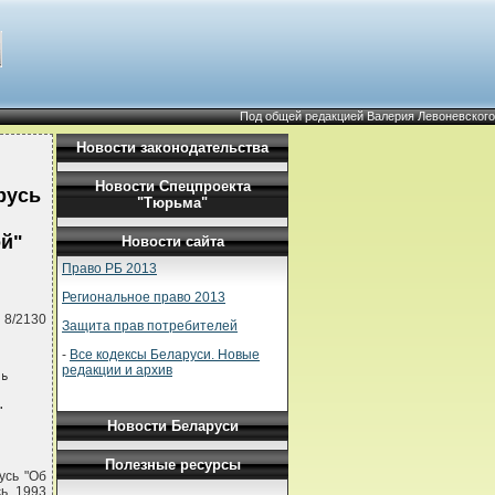
Под общей редакцией Валерия Левоневского
Новости законодательства
Новости Спецпроекта
русь
"Тюрьма"
ой"
Новости сайта
Право РБ 2013
Региональное право 2013
 8/2130
Защита прав потребителей
-
Все кодексы Беларуси. Новые
редакции и архив
ь

.
Новости Беларуси
Полезные ресурсы
усь "Об
ь, 1993