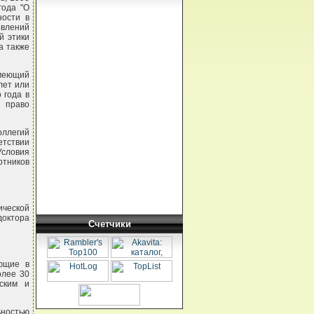
года "О
ности в
влений
й этики
а также
имеющий
лет или
 года в
 право
ллегий
етствии
Условия
тников
ической
октора
Счетчики
ающие в
олее 30
ским и
ьностью