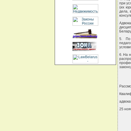
при ус
(их юр
дела, 
консуль
Адвок
дисци
Белару
5. По
педаго
услови
6. На 
распр
профес
законо
Рассмо
Квалиф
адвока
25 ноя