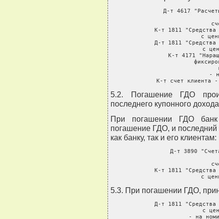
     Д-т 4617 "Расчет
      
               сч
     К-т 1811 "Средства 
               с цен
     Д-т 1811 "Средства 
               с цен
     К-т 4171 "Наращ
               фиксиро
               
               - н
     К-т счет клиента -
5.2. Погашение ГДО прои
последнего купонного дохода
При погашении ГДО банк 
погашение ГДО, и последний
как банку, так и его клиентам:
     Д-т 3890 "Счет
            
               сч
     К-т 1811 "Средства 
               с цен
5.3. При погашении ГДО, при
     Д-т 1811 "Средства 
               с цен
               - на номи