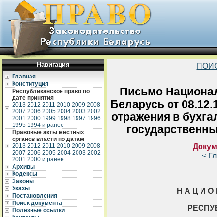
Навигация
ПОИ
Главная
Конституция
Письмо Национал
Республиканское право по
дате принятия
Беларусь от 08.12
2013
2012
2011
2010
2009
2008
2007
2006
2005
2004
2003
2002
отражения в бухга
2001
2000
1999
1998
1997
1996
1995
1994 и ранее
государственн
Правовые акты местных
органов власти по датам
Докум
2013
2012
2011
2010
2009
2008
2007
2006
2005
2004
2003
2002
< Г
2001
2000 и ранее
Архивы
Кодексы
Законы
Указы
Н А Ц И О 
Постановления
Поиск документа
РЕСПУ
Полезные ссылки