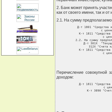
2. Банк может принять участ
как от своего имени, так и от
2.1. На сумму предполагаемо
     Д-т 1801 "Средства н
             с ценн
     К-т 1811 "Средства 
               с цен
     2.2. На сумму предпол
     Д-т 301Х  "Текущ
         312Х "Счета к
     К-т 1811 "Средства 
               с цен
Перечисление совокупной з
доходом:
     Д-т 1811 "Средства 
               с цен
     К-т 3890 "Счет
          