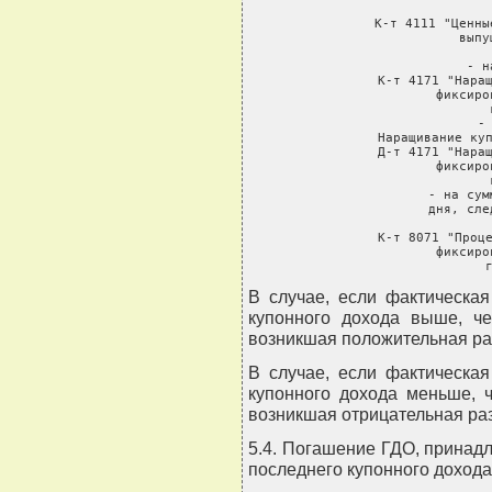
        
     К-т 4111 "Ценны
               выпу
       
               - н
     К-т 4171 "Наращ
               фиксиро
               
               - 
     Наращивание куп
     Д-т 4171 "Наращ
               фиксиро
               
               - на сум
               дня, сле
      
     К-т 8071 "Проце
               фиксиро
               
В случае, если фактическа
купонного дохода выше, че
возникшая положительная раз
В случае, если фактическа
купонного дохода меньше, 
возникшая отрицательная раз
5.4. Погашение ГДО, принад
последнего купонного дохода