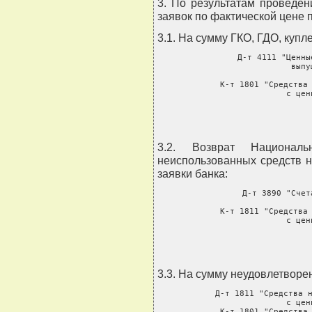
3. По результатам проведе
заявок по фактической цене 
3.1. На сумму ГКО, ГДО, купл
     Д-т 4111 "Ценны
               выпу
       
     К-т 1801 "Средства 
               с цен
3.2. Возврат Национал
неиспользованных средств 
заявки банка:
     Д-т 3890 "Счет
          
     К-т 1811 "Средства 
               с цен
3.3. На сумму неудовлетворе
     Д-т 1811 "Средства н
               с цен
     К-т 1801 "Средства 