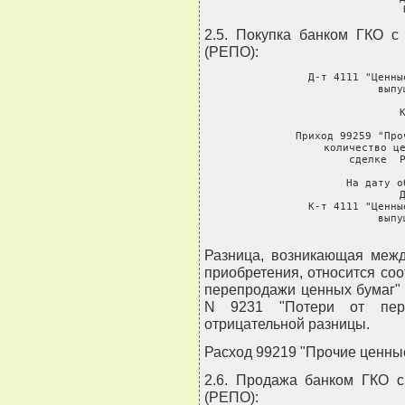
     
2.5. Покупка банком ГКО с
(РЕПО):
     Д-т 4111 "Ценны
               выпу
       
     К
     Приход 99259 "Про
        количество це
        сделке  Р
     На дату о
     Д
     К-т 4111 "Ценны
               выпу
       
Разница, возникающая межд
приобретения, относится соо
перепродажи ценных бумаг" 
N 9231 "Потери от пер
отрицательной разницы.
Расход 99219 "Прочие ценные
2.6. Продажа банком ГКО с
(РЕПО):