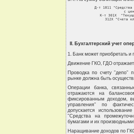
     Д-т 1811 "Средства 
               с цен
     К-т 301Х  "Текущ
         312Х "Счета к
II. Бухгалтерский учет оп
1. Банк может приобретать и
Движение ГКО, ГДО отражаетс
Проводка по счету "депо" 
рынке должна быть осуществл
Операции банка, связанн
отражаются на балансов
фиксированным доходом, в
управления" по фактиче
допускается использовани
"Средства на промежуточ
бумагами и их производными
Наращивание доходов по ГКО