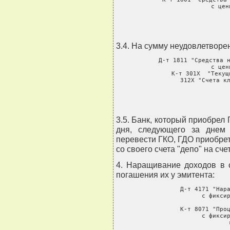
               с цен
3.4. На сумму неудовлетворе
     Д-т 1811 "Средства н
               с цен
     К-т 301Х  "Текущ
         312Х "Счета к
3.5. Банк, который приобрел 
дня, следующего за днем 
перевести ГКО, ГДО приобрете
со своего счета "депо" на сче
4. Наращивание доходов в 
погашения их у эмитента:
     Д-т 4171 "Нара
                с фиксир
                
     К-т 8071 "Проц
                с фиксир
                