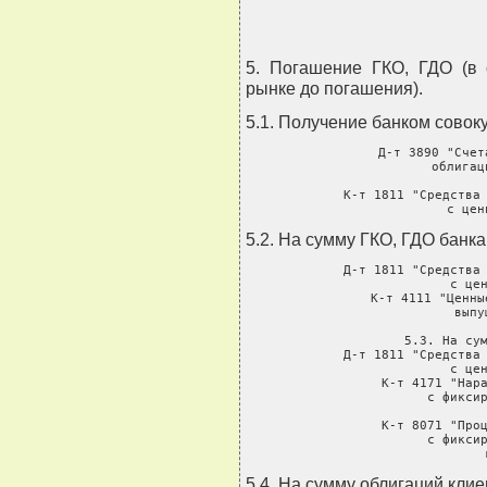
5. Погашение ГКО, ГДО (в 
рынке до погашения).
5.1. Получение банком совок
     Д-т 3890 "Счет
               облигац
       
     К-т 1811 "Средства 
               с цен
5.2. На сумму ГКО, ГДО банка
     Д-т 1811 "Средства 
               с цен
     К-т 4111 "Ценны
               выпу
       
     5.3. На сум
     Д-т 1811 "Средства 
               с цен
     К-т 4171 "Нара
                с фиксир
                
     К-т 8071 "Проц
                с фиксир
                
5.4. На сумму облигаций клие