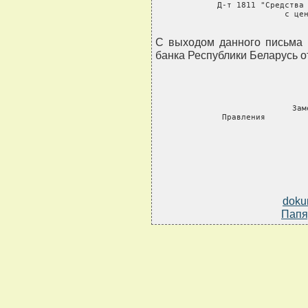
     Д-т 1811 "Средства 
               с цен
    
С выходом данного письма 
банка Республики Беларусь от
     Зам
     Правления        
doku
Папя