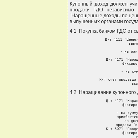
Купонный доход должен учи
продажи ГДО независимо 
"Наращенные доходы по цен
выпущенных органами госуда
4.1. Покупка банком ГДО от с
     Д-т 4111 "Ценны
               выпу
       
               - на фак
          
     Д-т 4171 "Наращ
               фиксиро
               
               - на сум
           
     К-т счет продавца 
               вк
4.2. Наращивание купонного 
     Д-т 4171 "Наращ
               фиксиро
               
               - на сумму
               приобретен
               за дне
               продажи (п
     К-т 8071 "Проце
               фиксиро
               