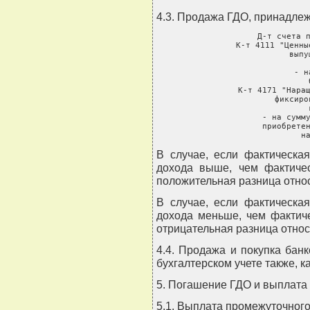
4.3. Продажа ГДО, принадле
     Д-т счета п
     К-т 4111 "Ценны
               выпу
       
               - н
               
     К-т 4171 "Наращ
               фиксиро
               
               - на сумму
               приобретен
               н
В случае, если фактическа
дохода выше, чем фактичес
положительная разница относ
В случае, если фактическа
дохода меньше, чем фактич
отрицательная разница относи
4.4. Продажа и покупка бан
бухгалтерском учете также, к
5. Погашение ГДО и выплата 
5.1. Выплата промежуточного