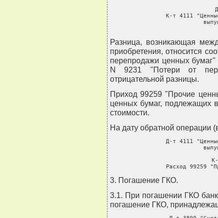
     Д
     К-т 4111 "Ценны
               выпу
       
Разница, возникающая межд
приобретения, относится соо
перепродажи ценных бумаг" 
N 9231 "Потери от пер
отрицательной разницы.
Приход 99259 "Прочие ценны
ценных бумаг, подлежащих 
стоимости.
На дату обратной операции (
     Д-т 4111 "Ценны
               выпу
       
     К-
     Расход 99259 "П
3. Погашение ГКО.
3.1. При погашении ГКО бан
погашение ГКО, принадлежащих