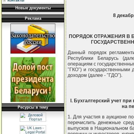
Контакты
Новые документы
8 декабря
Реклама
ПОРЯДОК ОТРАЖЕНИЯ В 
ГОСУДАРСТВЕН
Данный порядок регламент
Республики Беларусь (дале
операциям с государственны
"ГКО") и государственными
доходом (далее - "ГДО").
I. Бухгалтерский учет пр
на п
Ресурсы в тему
1. Для участия в аукционе п
перечислить денежные сред
выпусков в Национальном ба
первичных инвесторов, купивш