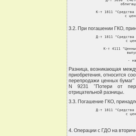
     Д-т 3890 "Счет
               облигац
       
     К-т 1811 "Средства 
               с цен
           
3.2. При погашении ГКО, при
     Д-т 1811 "Средства 
               с цен
           
     К-т 4111 "Ценны
               выпу
       
               - н
Разница, возникающая межд
приобретения, относится соо
перепродажи ценных бумаг" 
N 9231 "Потери от пер
отрицательной разницы.
3.3. Погашение ГКО, принад
     Д-т 1811 "Средства 
               с цен
     
           
4. Операции с ГДО на вторич