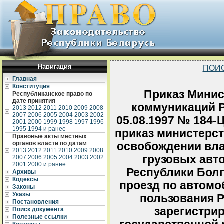
Навигация
ПОИ
Главная
Конституция
Приказ Минис
Республиканское право по
дате принятия
коммуникаций Р
2013
2012
2011
2010
2009
2008
2007
2006
2005
2004
2003
2002
05.08.1997 № 184-
2001
2000
1999
1998
1997
1996
1995
1994 и ранее
приказ министерст
Правовые акты местных
органов власти по датам
освобождении вла
2013
2012
2011
2010
2009
2008
грузовых авт
2007
2006
2005
2004
2003
2002
2001
2000 и ранее
Республики Болг
Архивы
Кодексы
проезд по автом
Законы
Указы
пользования Р
Постановления
зарегистрир
Поиск документа
Полезные ссылки