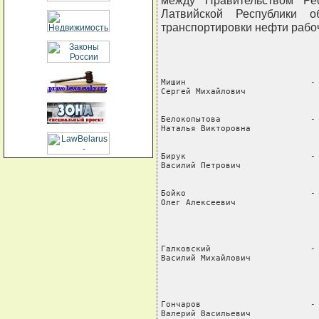
между Правительством Ре
Латвийской Республики 
транспортировки нефти рабо
Мишин                         - 
Сергей Михайлович               
                                
Белокопытова                  - 
Наталья Викторовна              
                                
Бирук                         - 
Василий Петрович                
                                
Бойко                         - 
Олег Алексеевич                 
                                
                                
                                
Галковский                    - 
Василий Михайлович              
                                
                                
                                
Гончаров                      - 
Валерий Васильевич              