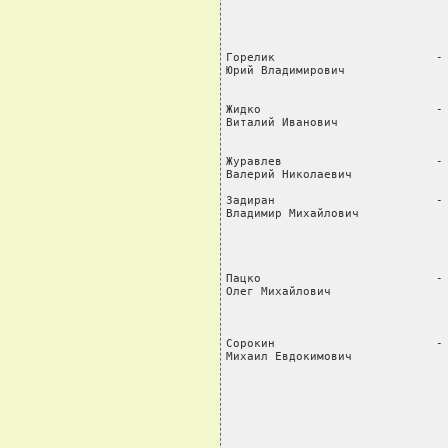
                                
                                
                                
Горелик                       - 
Юрий Владимирович               
                                
Жидко                         - 
Виталий Иванович                
                                
Журавлев                      - 
Валерий Николаевич              
Задиран                       - 
Владимир Михайлович             
                                
                                
                                
Пацко                         - 
Олег Михайлович                 
                                
                                
Сорокин                       - 
Михаил Евдокимович              
                                
                               