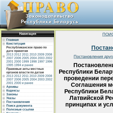
Навигация
ПОИ
Главная
Конституция
Постан
Республиканское право по
дате принятия
2013
2012
2011
2010
2009
2008
Постановления друг
2007
2006
2005
2004
2003
2002
2001
2000
1999
1998
1997
1996
Постановлен
1995
1994 и ранее
Правовые акты местных
Республики Белару
органов власти по датам
2013
2012
2011
2010
2009
2008
проведении пер
2007
2006
2005
2004
2003
2002
2001
2000 и ранее
Соглашения м
Архивы
Республики Бел
Кодексы
Законы
Латвийской Ре
Указы
Постановления
принципах и ус
Поиск документа
Полезные ссылки