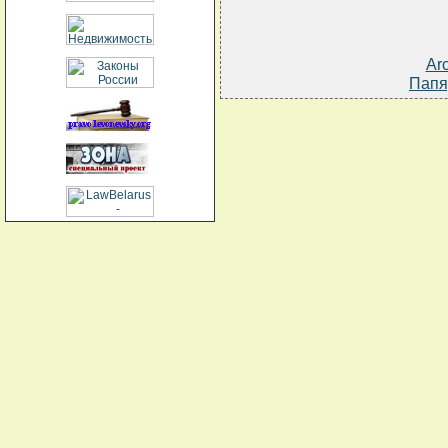
Ar
Папя