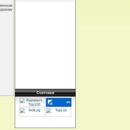
твенным
одскому
Счетчики