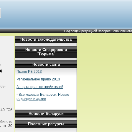
Под общей редакцией Валерия Левоневского
Новости законодательства
Новости Спецпроекта
"Тюрьма"
б
Новости сайта
х
Право РБ 2013
Региональное право 2013
ода
Защита прав потребителей
-
Все кодексы Беларуси. Новые
редакции и архив
340 "Об
Новости Беларуси
абинете
Полезные ресурсы
ь от 30