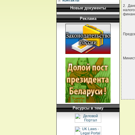
Контакты
2. Дан
Новые документы
налог
финан
Реклама
Предс
Минист
Ресурсы в тему