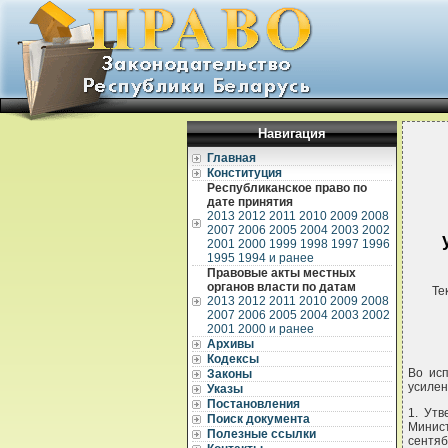
Навигация
Главная
Конституция
Республиканское право по
дате принятия
2013
2012
2011
2010
2009
2008
2007
2006
2005
2004
2003
2002
2001
2000
1999
1998
1997
1996
1995
1994 и ранее
Правовые акты местных
органов власти по датам
Те
2013
2012
2011
2010
2009
2008
2007
2006
2005
2004
2003
2002
2001
2000 и ранее
Архивы
Кодексы
Во исп
Законы
усиле
Указы
Постановления
1. Утв
Поиск документа
Минис
Полезные ссылки
сентябр