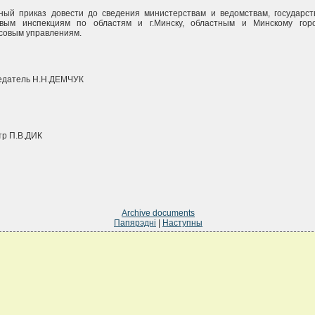
ный приказ довести до сведения министерствам и ведомствам, государс
овым инспекциям по областям и г.Минску, областным и Минскому гор
совым управлениям.
едатель Н.Н.ДЕМЧУК
р П.В.ДИК
Archive documents
Папярэдні
|
Наступны