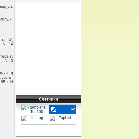
еларусь
илу. -
ерей",
. N 14
терей",
г. N 3
ации и
русь от
95 г. N
Счетчики