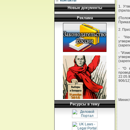
Контакты
1. Утв
Новые документы
(прила
Реклама
(Полож
Приказ
2. При
- "Не
утвер
(зарег
- "Изм
утвер
(зарег
- "О 
прове
22.05.
906/12)
Минист
Ресурсы в тему
     
     