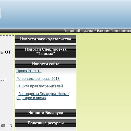
Под общей редакцией Валерия Левоневского
Новости законодательства
Новости Спецпроекта
ь от
"Тюрьма"
е
Новости сайта
Право РБ 2013
Региональное право 2013
ода
Защита прав потребителей
-
Все кодексы Беларуси. Новые
редакции и архив
Новости Беларуси
Полезные ресурсы
95 г. N