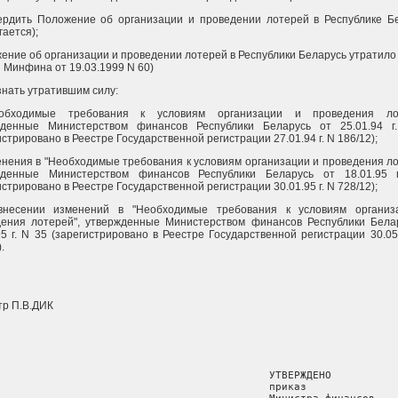
ердить Положение об организации и проведении лотерей в Республике Б
гается);
ение об организации и проведении лотерей в Республики Беларусь утратило с
 Минфина от 19.03.1999 N 60)
знать утратившим силу:
обходимые требования к условиям организации и проведения лот
жденные Министерством финансов Республики Беларусь от 25.01.94 г
истрировано в Реестре Государственной регистрации 27.01.94 г. N 186/12);
енения в "Необходимые требования к условиям организации и проведения ло
жденные Министерством финансов Республики Беларусь от 18.01.95 
истрировано в Реестре Государственной регистрации 30.01.95 г. N 728/12);
внесении изменений в "Необходимые требования к условиям организ
дения лотерей", утвержденные Министерством финансов Республики Бела
95 г. N 35 (зарегистрировано в Реестре Государственной регистрации 30.05.
.
р П.В.ДИК
                                            УТВЕРЖДЕНО

                                            приказ
