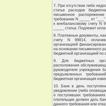
7. При отсутствии либо недо
статье расходов бюджетн
письменное распоряжени
требование N _____ от "___" 
к внебалансовому счету N 9
_____ статье. Подлежит опла
8. Платежные документы, на
счету N 99814, оплачив
организацией финансирован
на основании письменного р
бюджетной организацией по ф
9. Для бюджетных орга
расположения обслуживающи
руководителя учреждения б
предъявленных требован
бюджетная организация изве
10. Банк в день поступлен
уведомление (либо оповеща
о поступивших требованиях 
плательщик должен дать ба
данного требования или отказ