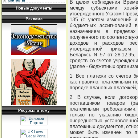
Контакты
В целях соблюдения Време
между субъектами хозяй
Новые документы
утвержденного Указом Презид
Реклама
135 (с учетом изменений и
бюджетных ассигнований в
назначением в пределах
полученного по соответству
доходов и расходов респ
утвержденной приказом 
Беларусь N 97 от 28.12.95
средств со счетов учрежден
(далее - бюджетных организа
1. Все платежи со счетов 
как правило, платежными п
порядке плановых платежей, 
2. В случае, если догово
поставщиком товаров (ра
платежными требованиями, 
Ресурсы в тему
только по указанию бюдж
очередностью, установленн
платежных документов, относ
может быть изменен по п