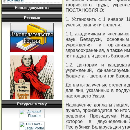
Контакты
творческого труда, укрепл
Новые документы
ПОСТАНОВЛЯЮ:
Реклама
1. Установить с 1 января 
ученые звания и степени:
1.1. академикам и членам-
наук Беларуси, основны
учреждения и организац
здравоохранения, а также и
пятнадцать и десять базовых
1.2. докторам и кандидат
учреждений, финансируемы
бюджета, - шесть и три базо
Доплаты за ученые степени д
для лиц, указанных в подпун
настоящего Указа.
Ресурсы в тему
Назначение доплаты лицам,
пункта, производится по ито
решения Президиума Наци
которое в двухнедельны
Республики Беларусь для ут