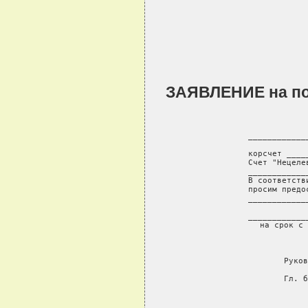
ЗАЯВЛЕНИЕ на пол
____________
  
корсчет ____
Счет "Нецеле
____________
В соответств
просим предо
____________
 
____________
на срок с 
Руков
Гл. б