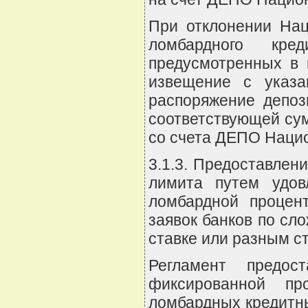
При отклонении Нац
ломбардного кре
предусмотренных в 
извещение с указа
распоряжение депоз
соответствующей су
со счета ДЕПО Нацио
3.1.3. Предоставлен
лимита путем удов
ломбардной процен
заявок банков по сл
ставке или разным ст
Регламент предос
фиксированной пр
ломбардных кредитн