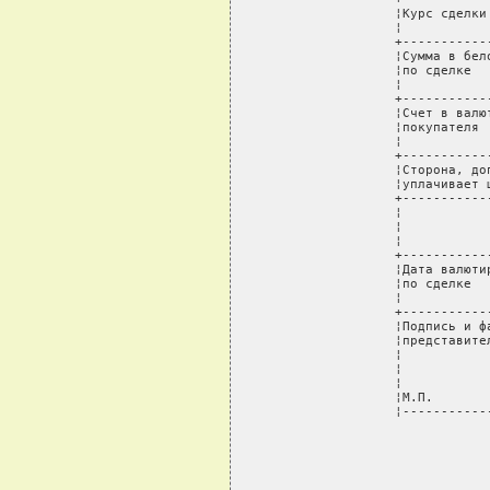
¦Курс сделки
¦           
+-----------
¦Сумма в бел
¦по сделке  
¦           
+-----------
¦Счет в валю
¦покупателя 
¦           
+-----------
¦Сторона, до
¦уплачивает 
+-----------
¦           
¦           
¦           
+-----------
¦Дата валюти
¦по сделке  
¦           
+-----------
¦Подпись и ф
¦представите
¦           
¦           
¦           
¦М.П.       
¦-----------