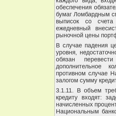
каждого вида, вхо
обеспечения обязате
бумаг Ломбардным сп
выписок со счета
ежедневный внеси
рыночной цены порт
В случае падения ц
уровня, недостаточн
обязан перевес
дополнительное к
противном случае Н
залогом сумму креди
3.1.11. В объем тр
кредиту входят: за
начисленных процент
Национальным банко